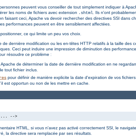
s personnes peuvent vous conseiller de tout simplement indiquer à Apac
 gérer les noms de fichiers avec extension
. Ils n'ont probableme
.shtml
'en faisant ceci, Apache va devoir rechercher des directives SSI dans cha
les performances peuvent en être sensiblement affectées.
positionner, ce qui limite un peu vos choix.
 de dernière modification ou les en-têtes HTTP relatifs à la taille des
amiques. Ceci peut induire une impression de diminution des performance
our résoudre ce problème :
à Apache de déterminer la date de dernière modification en ne regardant 
 tout fichier inclus.
pour définir de manière explicite la date d'expiration de vos fichier
res
'il est opportun ou non de les mettre en cache.
 ... -->
mmentaire HTML, si vous n'avez pas activé correctement SSI, le navigate
é, la directive sera remplacée par ses résultats.