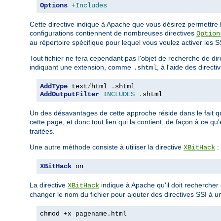
Options
+Includes
Cette directive indique à Apache que vous désirez permettre la
configurations contiennent de nombreuses directives
Option
au répertoire spécifique pour lequel vous voulez activer les SSI
Tout fichier ne fera cependant pas l'objet de recherche de d
indiquant une extension, comme
, à l'aide des directi
.shtml
AddType
 text
/
html 
.
shtml
AddOutputFilter
INCLUDES
.
shtml
Un des désavantages de cette approche réside dans le fait q
cette page, et donc tout lien qui la contient, de façon à ce qu
traitées.
Une autre méthode consiste à utiliser la directive
:
XBitHack
XBitHack
 on
La directive
indique à Apache qu'il doit rechercher d
XBitHack
changer le nom du fichier pour ajouter des directives SSI à un
chmod +x pagename.html