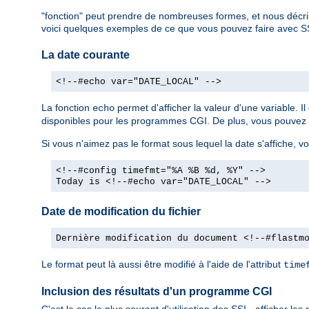
"fonction" peut prendre de nombreuses formes, et nous décri
voici quelques exemples de ce que vous pouvez faire avec S
La date courante
<!--#echo var="DATE_LOCAL" -->
La fonction
permet d'afficher la valeur d'une variable. 
echo
disponibles pour les programmes CGI. De plus, vous pouvez dé
Si vous n'aimez pas le format sous lequel la date s'affiche, vo
<!--#config timefmt="%A %B %d, %Y" -->
Today is <!--#echo var="DATE_LOCAL" -->
Date de modification du fichier
Dernière modification du document <!--#flastm
Le format peut là aussi être modifié à l'aide de l'attribut
time
Inclusion des résultats d'un programme CGI
C'est le cas le plus courant d'utilisation des SSI - afficher