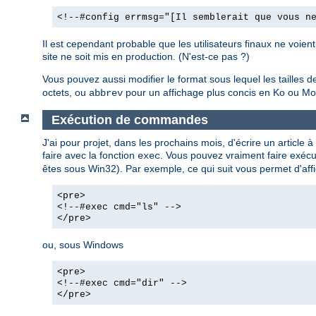
<!--#config errmsg="[Il semblerait que vous n
Il est cependant probable que les utilisateurs finaux ne voie
site ne soit mis en production. (N'est-ce pas ?)
Vous pouvez aussi modifier le format sous lequel les tailles de 
octets, ou
pour un affichage plus concis en Ko ou Mo,
abbrev
Exécution de commandes
J'ai pour projet, dans les prochains mois, d'écrire un article
faire avec la fonction
. Vous pouvez vraiment faire exécu
exec
êtes sous Win32). Par exemple, ce qui suit vous permet d'affi
<pre>
<!--#exec cmd="ls" -->
</pre>
ou, sous Windows
<pre>
<!--#exec cmd="dir" -->
</pre>