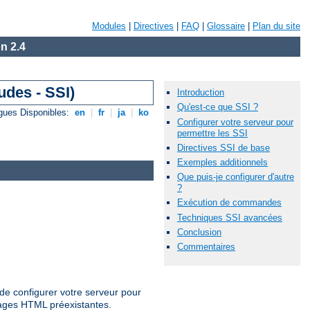
Modules
|
Directives
|
FAQ
|
Glossaire
|
Plan du site
n 2.4
udes - SSI)
Introduction
Qu'est-ce que SSI ?
gues Disponibles:
en
|
fr
|
ja
|
ko
Configurer votre serveur pour
permettre les SSI
Directives SSI de base
Exemples additionnels
Que puis-je configurer d'autre
?
Exécution de commandes
Techniques SSI avancées
Conclusion
Commentaires
de configurer votre serveur pour
pages HTML préexistantes.