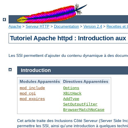
Apache
>
Serveur HTTP
>
Documentation
>
Version 2.4
>
Recettes et t
Tutoriel Apache httpd : Introduction aux
Les SSI permettent d'ajouter du contenu dynamique à des docum
Introduction
Modules Apparentés
Directives Apparentées
mod_include
Options
mod_cgi
XBitHack
mod_expires
AddType
SetOutputFilter
BrowserMatchNoCase
Cet article traite des Inclusions Côté Serveur (Server Side 
permettre les SSI, ainsi qu'une introduction à quelques tec