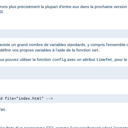
rons plus précisément la plupart d'entre eux dans la prochaine versio
SI.
Il existe un grand nombre de variables standards, y compris l'ensemble
finir vos propres variables à l'aide de la fonction
.
set
us pouvez utiliser la fonction
avec un attribut
, pour le
config
timefmt
od file="index.html" -->
.
fmt
 les résultats d'un programme CGI, comme l'universellement adoré "compte