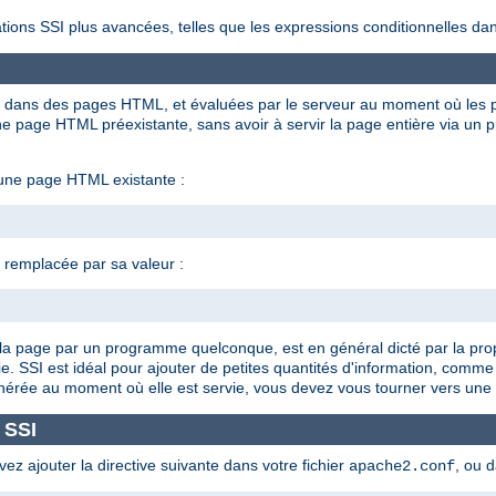
tions SSI plus avancées, telles que les expressions conditionnelles dan
ées dans des pages HTML, et évaluées par le serveur au moment où les p
 page HTML préexistante, sans avoir à servir la page entière via un 
 une page HTML existante :
t remplacée par sa valeur :
 de la page par un programme quelconque, est en général dicté par la pro
e. SSI est idéal pour ajouter de petites quantités d'information, comme
énérée au moment où elle est servie, vous devez vous tourner vers une 
 SSI
vez ajouter la directive suivante dans votre fichier
, ou 
apache2.conf