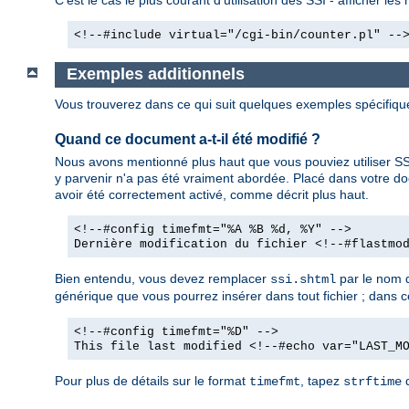
<!--#include virtual="/cgi-bin/counter.pl" --
Exemples additionnels
Vous trouverez dans ce qui suit quelques exemples spécifiq
Quand ce document a-t-il été modifié ?
Nous avons mentionné plus haut que vous pouviez utiliser SSI
y parvenir n'a pas été vraiment abordée. Placé dans votre d
avoir été correctement activé, comme décrit plus haut.
<!--#config timefmt="%A %B %d, %Y" -->
Dernière modification du fichier <!--#flastmo
Bien entendu, vous devez remplacer
par le nom d
ssi.shtml
générique que vous pourrez insérer dans tout fichier ; dans ce 
<!--#config timefmt="%D" -->
This file last modified <!--#echo var="LAST_M
Pour plus de détails sur le format
, tapez
d
timefmt
strftime