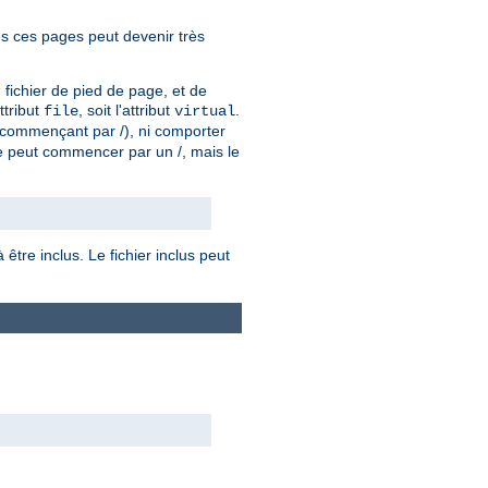
es ces pages peut devenir très
n fichier de pied de page, et de
attribut
, soit l'attribut
.
file
virtual
u (commençant par /), ni comporter
e peut commencer par un /, mais le
être inclus. Le fichier inclus peut