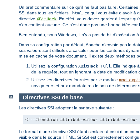
Un bref commentaire sur ce qu'il ne faut pas faire. Certaine
SSI dans tous les fichiers
, ce qui vous évite d'avoir à
.html
directive
. En effet, vous devez garder à l'esprit qu
XBitHack
n'en contient aucune. Ce n'est donc pas une bonne idée car 
Bien entendu, sous Windows, il n'y a pas de bit d'exécution à 
Dans sa configuration par défaut, Apache n'envoie pas la date
ses valeurs sont difficiles à calculer pour les contenus dyn
mise en cache de votre document. Il existe deux méthodes p
Utilisez la configuration
. Elle indique 
XBitHack Full
de la requête, tout en ignorant la date de modification de
Utilisez les directives fournies par le module
mod_expi
navigateurs et aux mandataires le soin de déterminer s
Directives SSI de base
Les directives SSI adoptent la syntaxe suivante :
<!--#fonction attribut=valeur attribut=valeur
Le format d'une directive SSI étant similaire à celui d'un co
visible dans le source HTML. Si SSI est correctement configur