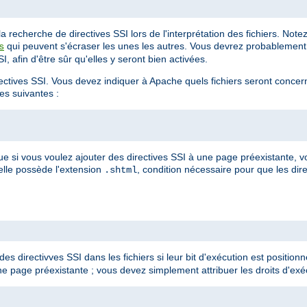
 recherche de directives SSI lors de l'interprétation des fichiers. Not
qui peuvent s'écraser les unes les autres. Vous devrez probablement 
s
, afin d'être sûr qu'elles y seront bien activées.
irectives SSI. Vous devez indiquer à Apache quels fichiers seront conce
ves suivantes :
ue si vous voulez ajouter des directives SSI à une page préexistante,
'elle possède l'extension
, condition nécessaire pour que les dire
.shtml
es directivves SSI dans les fichiers si leur bit d'exécution est positionné
e page préexistante ; vous devez simplement attribuer les droits d'exéc