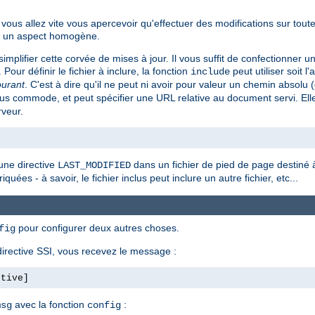
ous allez vite vous apercevoir qu'effectuer des modifications sur tout
ent un aspect homogène.
implifier cette corvée de mises à jour. Il vous suffit de confectionner u
. Pour définir le fichier à inclure, la fonction
peut utiliser soit l'
include
ourant
. C'est à dire qu'il ne peut ni avoir pour valeur un chemin absol
s commode, et peut spécifier une URL relative au document servi. Ell
rveur.
une directive
dans un fichier de pied de page destiné à 
LAST_MODIFIED
quées - à savoir, le fichier inclus peut inclure un autre fichier, etc...
pour configurer deux autres choses.
fig
irective SSI, vous recevez le message :
ctive]
avec la fonction
:
msg
config