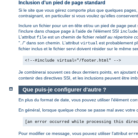
Inclusion d'un pied de page standard
Si le site que vous gérez comporte plus que quelques pages, v
contraignant, en particulier si vous voulez qu'elles conserv
Inclure un fichier pour un en-tête et/ou un pied de page peut s
l'inclure dans chaque page à l'aide de l'élément SSI
include
L'attribut
est un chemin de fichier
relatif au répertoire c
file
"../" dans son chemin. L'attribut
est probablement plu
virtual
fichier inclus et le fichier servi doivent résider sur le même se
<!--#include virtual="/footer.html" -->
Je combinerai souvent ces deux derniers points, en ajoutant 
contenir des directives SSI, et les inclusions peuvent être imbri
Que puis-je configurer d'autre ?
En plus du format de date, vous pouvez utiliser l'élément
con
En général, lorsque quelque chose se passe mal avec votre d
[an error occurred while processing this dire
Pour modifier ce message, vous pouvez utiliser l'attribut
err