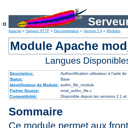
Serveu
Apache
>
Serveur HTTP
>
Documentation
>
Version 2.4
>
Modules
Module Apache mod_
Langues Disponible
Description:
Authentification utilisateur à l'aide de 
Statut:
Base
Identificateur de Module:
authn_file_module
Fichier Source:
mod_authn_file.c
Compatibilité:
Disponible depuis les versions 2.1 e
Sommaire
Ce module permet aux fron