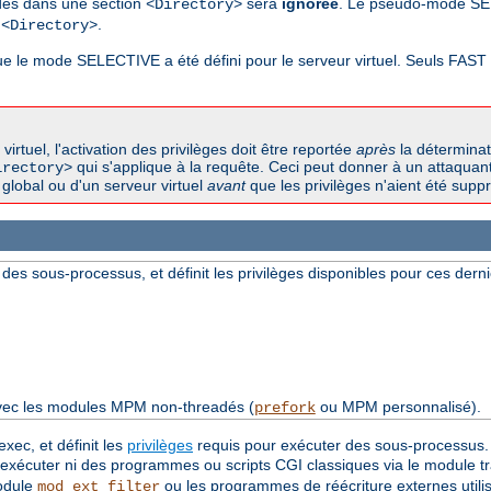
odes dans une section
sera
ignorée
. Le pseudo-mode SE
<Directory>
n
.
<Directory>
sque le mode SELECTIVE a été défini pour le serveur virtuel. Seuls FAS
tuel, l'activation des privilèges doit être reportée
après
la déterminat
qui s'applique à la requête. Ceci peut donner à un attaquant 
irectory>
global ou d'un serveur virtuel
avant
que les privilèges n'aient été suppri
 des sous-processus, et définit les privilèges disponibles pour ces derni
avec les modules MPM non-threadés (
ou MPM personnalisé).
prefork
exec, et définit les
privilèges
requis pour exécuter des sous-processus. S
a exécuter ni des programmes ou scripts CGI classiques via le module t
module
ou les programmes de réécriture externes utilis
mod_ext_filter