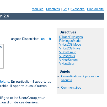
Modules
|
Directives
|
FAQ
|
Glossaire
|
Plan du site
n 2.4
Directives
DTracePrivileges
Langues Disponibles:
en
|
fr
PrivilegesMode
VHostCGIMode
s.
VHostCGIPrivs
VHostGroup
VHostPrivs
VHostSecure
VHostUser
Sujets
Considérations à propos de
sécurité
Solaris
. En particulier, il apporte au
hild. Il apporte aussi d'autres
Commentaires
vilèges et les User/Group
pour
tion d'un de ces derniers.