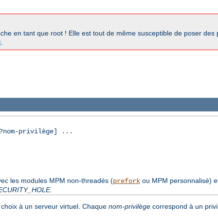
pache en tant que root ! Elle est tout de même susceptible de poser des
c
.
nom-privilège] ...
avec les modules MPM non-threadés (
ou MPM personnalisé) e
prefork
ECURITY_HOLE
.
choix à un serveur virtuel. Chaque
nom-privilège
correspond à un privi