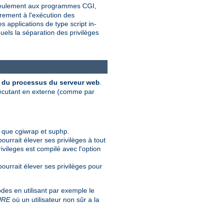
s seulement aux programmes CGI,
èrement à l'exécution des
 applications de type script in-
uels la séparation des privilèges
ur du processus du serveur web
.
xécutant en externe (comme par
 que cgiwrap et suphp.
pourrait élever ses privilèges à tout
ivileges est compilé avec l'option
 pourrait élever ses privilèges pour
es en utilisant par exemple le
URE
où un utilisateur non sûr a la