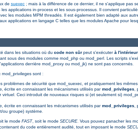
eux de
suexec
; mais à la différence de ce dernier, il ne s'applique pa
les applications in-process et les sous-processus. Il convient particuli
avec les modules MPM threadés. Il est également bien adapté aux autres
u'aux applications en langage C telles que les modules Apache pour lesq
é dans les situations où du
code non sûr
peut s'exécuter
à l'intérie
écutant sous des modules comme mod_php ou mod_perl. Les scripts s'e
d'applications derrière mod_proxy ou mod_jk) ne sont pas concernés.
 mod_privileges sont :
mes problèmes de sécurité que mod_suexec, et pratiquement les mêmes
te, écrite en connaissant les mécanismes utilisés par
mod_privileges
, 
virtuel. Ceci introduit de nouveaux risques si (et seulement si) mod_pr
te, écrite en connaissant les mécanismes utilisés par
mod_privileges
,
r (et/ou groupe) système.
oit le mode
FAST
, soit le mode
SECURE
. Vous pouvez panacher les mod
s contenant du code entièrement audité, tout en imposant le mode
SEC