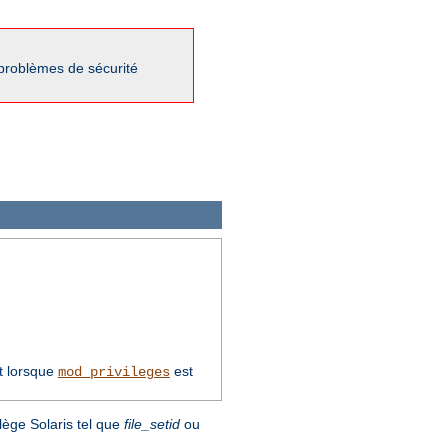
 problèmes de sécurité
t lorsque
est
mod_privileges
lège Solaris tel que
file_setid
ou