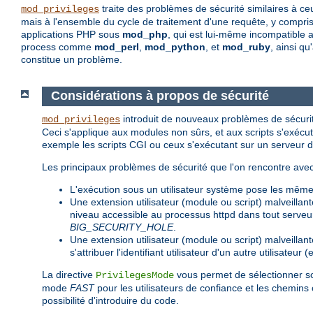
traite des problèmes de sécurité similaires à c
mod_privileges
mais à l'ensemble du cycle de traitement d'une requête, y compris 
applications PHP sous
mod_php
, qui est lui-même incompatible 
process comme
mod_perl
,
mod_python
, et
mod_ruby
, ainsi q
constitue un problème.
Considérations à propos de sécurité
introduit de nouveaux problèmes de sécurit
mod_privileges
Ceci s'applique aux modules non sûrs, et aux scripts s'ex
exemple les scripts CGI ou ceux s'exécutant sur un serveur 
Les principaux problèmes de sécurité que l'on rencontre avec
L'exécution sous un utilisateur système pose les mê
Une extension utilisateur (module ou script) malveillan
niveau accessible au processus httpd dans tout serveur 
BIG_SECURITY_HOLE
.
Une extension utilisateur (module ou script) malveillan
s'attribuer l'identifiant utilisateur d'un autre utilisateu
La directive
vous permet de sélectionner s
PrivilegesMode
mode
FAST
pour les utilisateurs de confiance et les chemin
possibilité d'introduire du code.