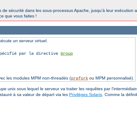
ous de sécurité dans les sous-processus Apache, jusqu'à leur exécution a
ce que vous faites !
xécute un serveur virtuel.
spécifié par la directive
Group
avec les modules MPM non-threadés (
ou MPM personnalisé).
prefork
upe unix sous lequel le serveur va traiter les requêtes par l'intermédiaire
estauré à sa valeur de départ via les
Privilèges Solaris
. Comme la défini