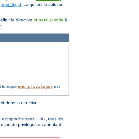
e
mod_fcgid
, ce qui est la solution
finir la directive
à
VHostCGIMode
.
e
t lorsque
est
mod_privileges
t dans la directive
e
est spécifié sans + ni -, tous les
re jeu de privilèges en annulant