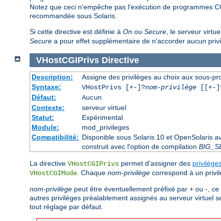
Notez que ceci n'empêche pas l'exécution de programmes CG
recommandée sous Solaris.
Si cette directive est définie à
On
ou
Secure
, le serveur virtu
Secure
a pour effet supplémentaire de n'accorder aucun priv
VHostCGIPrivs
Directive
Description:
Assigne des privilèges au choix aux sous-pro
Syntaxe:
VHostPrivs [+-]?
nom-privilège
[[+-]?
Défaut:
Aucun
Contexte:
serveur virtuel
Statut:
Expérimental
Module:
mod_privileges
Compatibilité:
Disponible sous Solaris 10 et OpenSolaris 
construit avec l'option de compilation
BIG_S
La directive
permet d'assigner des
privilège
VHostCGIPrivs
. Chaque
nom-privilège
correspond à un privil
VHostCGIMode
nom-privilège
peut être éventuellement préfixé par + ou -, ce 
autres privilèges préalablement assignés au serveur virtuel s
tout réglage par défaut.