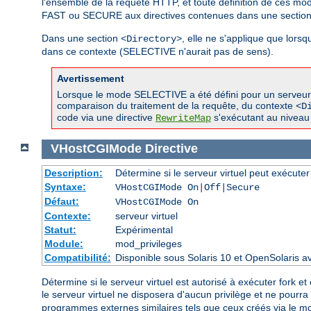
l'ensemble de la requête HTTP, et toute définition de ces m
FAST ou SECURE aux directives contenues dans une sectio
Dans une section
, elle ne s'applique que lor
<Directory>
dans ce contexte (SELECTIVE n'aurait pas de sens).
Avertissement
Lorsque le mode SELECTIVE a été défini pour un serveur vir
comparaison du traitement de la requête, du contexte
<D
code via une directive
s'exécutant au niveau 
RewriteMap
VHostCGIMode
Directive
Description:
Détermine si le serveur virtuel peut exécuter
Syntaxe:
VHostCGIMode On|Off|Secure
Défaut:
VHostCGIMode On
Contexte:
serveur virtuel
Statut:
Expérimental
Module:
mod_privileges
Compatibilité:
Disponible sous Solaris 10 et OpenSolaris 
Détermine si le serveur virtuel est autorisé à exécuter fork et 
le serveur virtuel ne disposera d'aucun privilège et ne pourr
programmes externes similaires tels que ceux créés via le 