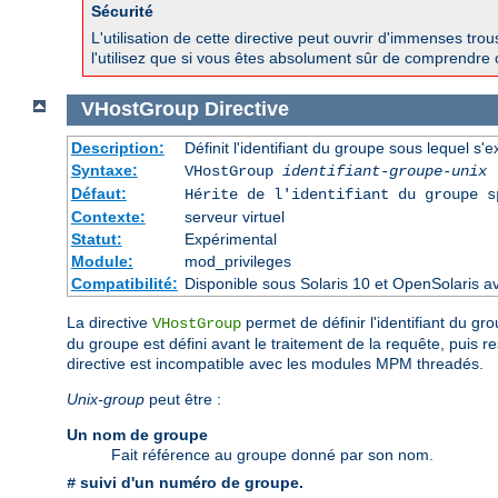
Sécurité
L'utilisation de cette directive peut ouvrir d'immenses tr
l'utilisez que si vous êtes absolument sûr de comprendre 
VHostGroup
Directive
Description:
Définit l'identifiant du groupe sous lequel s'e
Syntaxe:
VHostGroup
identifiant-groupe-unix
Défaut:
Hérite de l'identifiant du groupe 
Contexte:
serveur virtuel
Statut:
Expérimental
Module:
mod_privileges
Compatibilité:
Disponible sous Solaris 10 et OpenSolaris 
La directive
permet de définir l'identifiant du gro
VHostGroup
du groupe est défini avant le traitement de la requête, puis r
directive est incompatible avec les modules MPM threadés.
Unix-group
peut être :
Un nom de groupe
Fait référence au groupe donné par son nom.
suivi d'un numéro de groupe.
#