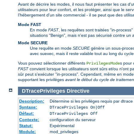
Avant de décrire les modes, il nous faut présenter les cas d'ut
utilisateurs pour leur confort, et les protéger, ainsi que le se
l'hébergement d'un site commercial - il se peut que des utili
Mode FAST
En mode
FAST
, les requêtes sont traitées "in-process"
situations "Benign", mais n'est pas sécurisé contre un
Mode SECURE
Une requête en mode
SECURE
génère un sous-process
avec suexec, mais il reste valable tout au long du cycle
Vous pouvez sélectionner différents
s pour 
PrivilegesMode
FAST
convient lorsque les utilisateurs sont sûrs et/ou n'ont 
sûr peut s'exécuter "in-process". Cependant, même en mod
supportant les privilèges
avant le début du cycle de traitemen
DTracePrivileges
Directive
Description:
Détermine si les privilèges requis par dtrace 
Syntaxe:
DTracePrivileges On|Off
Défaut:
DTracePrivileges Off
Contexte:
configuration du serveur
Statut:
Expérimental
Module:
mod_privileges