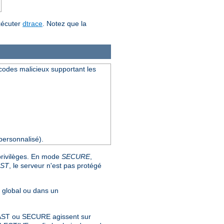
xécuter
dtrace
. Notez que la
s codes malicieux supportant les
ersonnalisé).
 privilèges. En mode
SECURE
,
AST
, le serveur n'est pas protégé
u global ou dans un
s FAST ou SECURE agissent sur