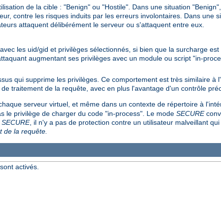
ilisation de la cible : "Benign" ou "Hostile". Dans une situation "Benign
rveur, contre les risques induits par les erreurs involontaires. Dans une s
sateurs attaquent délibérément le serveur ou s'attaquent entre eux.
 avec les uid/gid et privilèges sélectionnés, si bien que la surcharge es
 attaquant augmentant ses privilèges avec un module ou script "in-proce
us qui supprime les privilèges. Ce comportement est très similaire à
 de traitement de la requête, avec en plus l'avantage d'un contrôle préc
chaque serveur virtuel, et même dans un contexte de répertoire à l'inté
pas le privilège de charger du code "in-process". Le mode
SECURE
convi
e
SECURE
, il n'y a pas de protection contre un utilisateur malveillant qui
t de la requête.
sont activés.