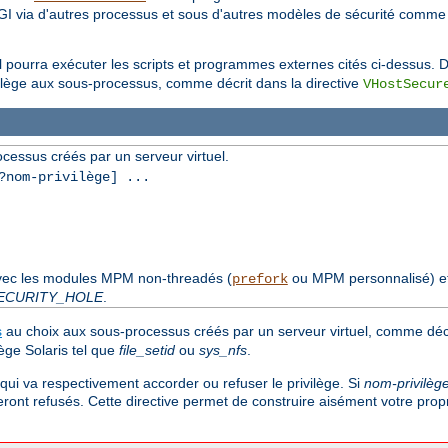
I via d'autres processus et sous d'autres modèles de sécurité comm
el pourra exécuter les scripts et programmes externes cités ci-dessus. Dé
ilège aux sous-processus, comme décrit dans la directive
VHostSecur
cessus créés par un serveur virtuel.
nom-privilège] ...
avec les modules MPM non-threadés (
ou MPM personnalisé) e
prefork
ECURITY_HOLE
.
s
au choix aux sous-processus créés par un serveur virtuel, comme décri
ège Solaris tel que
file_setid
ou
sys_nfs
.
qui va respectivement accorder ou refuser le privilège. Si
nom-privilèg
eront refusés. Cette directive permet de construire aisément votre prop