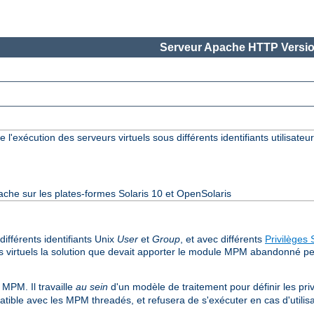
Serveur Apache HTTP Versio
 l'exécution des serveurs virtuels sous différents identifiants utilisateur
ache sur les plates-formes Solaris 10 et OpenSolaris
ifférents identifiants Unix
User
et
Group
, et avec différents
Privilèges 
s virtuels la solution que devait apporter le module MPM abandonné perc
MPM. Il travaille
au sein
d'un modèle de traitement pour définir les pri
ble avec les MPM threadés, et refusera de s'exécuter en cas d'utilisa