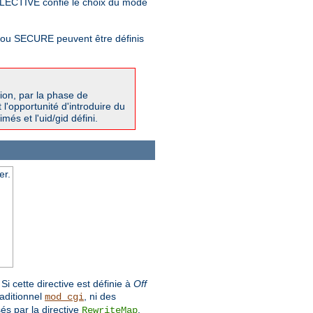
LECTIVE confie le choix du mode
T ou SECURE peuvent être définis
ion, par la phase de
l'opportunité d'introduire du
més et l'uid/gid défini.
er.
i cette directive est définie à
Off
raditionnel
, ni des
mod_cgi
és par la directive
.
RewriteMap