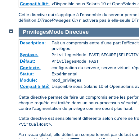
Compatibilité:
>Disponible sous Solaris 10 et OpenSolaris
Cette directive qui s'applique à l'ensemble du serveur perme
définition
DTracePrivileges On
n'activera pas à elle-seule D
PrivilegesMode
Directive
Description:
Fait un compromis entre d'une part l'efficacit
privilèges.
Syntaxe:
PrivilegesMode FAST|SECURE|SELECTIV
Défaut:
PrivilegesMode FAST
Contexte:
configuration du serveur, serveur virtuel, rép
Statut:
Expérimental
Module:
mod_privileges
Compatibilité:
Disponible sous Solaris 10 et OpenSolari
Cette directive permet de faire un compromis entre les perfo
chaque requête est traitée dans un sous-processus sécurisé
contre l'augmentation de privilège comme décrit plus haut.
Cette directive est sensiblement différente selon qu'elle se 
.
<VirtualHost>
Au niveau global, elle définit un comportement par défaut do