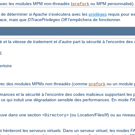
 avec les modules MPM non-threadés (
ou MPM personnalisé).
prefork
t de déterminer si Apache s'exécutera avec les
privilèges
requis pour e
Trace, mais que
DTracePrivileges Off
l'empêchera de fonctionner.
é et la vitesse de traitement et d'autre part la sécurité à l'encontre de
E
ertoire
s avec des modules MPMs non threadés (comme
ou un module p
prefork
rmances et la sécurité à l'encontre des codes malicieux supportant les
, ce qui induit une dégradation sensible des performances. En mode
F
trouve dans une section
(ou Location/Files/If) ou au nivea
<Directory>
nt hériteront les serveurs virtuels. Dans un serveur virtuel, les mode