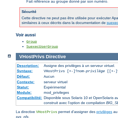
Fait référence au groupe donné par son numéro.
Sécurité
Cette directive ne peut pas être utilisée pour exécuter A
similaires à ceux décrits dans la documentation de
suexe
Voir aussi
Group
SuexecUserGroup
VHostPrivs
Directive
Description:
Assigne des privilèges à un serveur virtuel.
Syntaxe:
VHostPrivs [+-]?
nom-privilège
[[+-]?
Défaut:
Aucun
Contexte:
serveur virtuel
Statut:
Expérimental
Module:
mod_privileges
Compatibilité:
Disponible sous Solaris 10 et OpenSolaris 
construit avec l'option de compilation
BIG_S
La directive
permet d'assigner des
privilèges
au 
VHostPrivs
sys_nfs
.