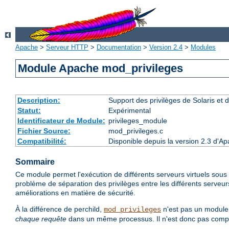
Apache
>
Serveur HTTP
>
Documentation
>
Version 2.4
>
Modules
Module Apache mod_privileges
Description:
Support des privilèges de Solaris et de
Statut:
Expérimental
Identificateur de Module:
privileges_module
Fichier Source:
mod_privileges.c
Compatibilité:
Disponible depuis la version 2.3 d'Ap
Sommaire
Ce module permet l'exécution de différents serveurs virtuels sous d
problème de séparation des privilèges entre les différents serveur
améliorations en matière de sécurité.
À la différence de perchild,
n'est pas un module 
mod_privileges
chaque requête
dans un même processus. Il n'est donc pas compati