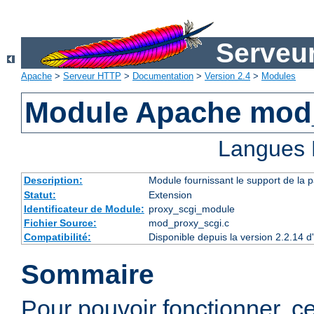
Serveu
Apache
>
Serveur HTTP
>
Documentation
>
Version 2.4
>
Modules
Module Apache mod
Langues 
Description:
Module fournissant le support de la 
Statut:
Extension
Identificateur de Module:
proxy_scgi_module
Fichier Source:
mod_proxy_scgi.c
Compatibilité:
Disponible depuis la version 2.2.14 
Sommaire
Pour pouvoir fonctionner, 