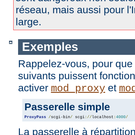
réseau, mais aussi pour l'
large.
Exemples
Rappelez-vous, pour que
suivants puissent fonctio
activer
et
mod_proxy
mo
Passerelle simple
ProxyPass
/
scgi-bin
/
 scgi
://
localhost
:
4000
/
La passerelle à répartitio