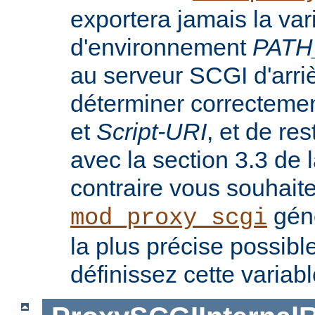
exportera jamais la var
d'environnement
PATH
au serveur SCGI d'arri
déterminer correcteme
et
Script-URI
, et de re
avec la section 3.3 de
contraire vous souhait
génè
mod_proxy_scgi
la plus précise possib
définissez cette variab