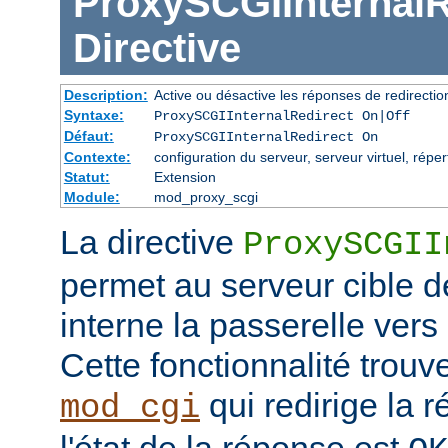
ProxySCGIInternalR
Directive
Description:
Active ou désactive les réponses de redirectio
Syntaxe:
ProxySCGIInternalRedirect On|Off
Défaut:
ProxySCGIInternalRedirect On
Contexte:
configuration du serveur, serveur virtuel, réper
Statut:
Extension
Module:
mod_proxy_scgi
La directive
ProxySCGII
permet au serveur cible de
interne la passerelle vers
Cette fonctionnalité trouv
qui redirige la 
mod_cgi
l'état de la réponse est