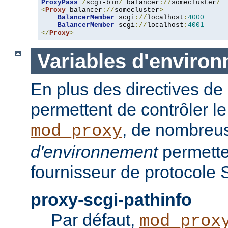
ProxyPass
/
scgi-bin
/
 balancer
://
somecluster
/
<
Proxy
 balancer
://
somecluster
>
BalancerMember
 scgi
://
localhost
:
4000
BalancerMember
 scgi
://
localhost
:
4001
</
Proxy
>
Variables d'enviro
En plus des directives de 
permettent de contrôler 
, de nombre
mod_proxy
d'environnement
permetten
fournisseur de protocole 
proxy-scgi-pathinfo
Par défaut,
mod_prox