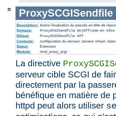
ProxySCGISendfile
Description:
Active l'évaluation du pseudo en-tête de répo
Syntaxe:
ProxySCGISendfile On|Off|
nom-en-tête
Défaut:
ProxySCGISendfile Off
Contexte:
configuration du serveur, serveur virtuel, réper
Statut:
Extension
Module:
mod_proxy_scgi
La directive
ProxySCGIS
serveur cible SCGI de faire
directement par la passere
bénéfique en matière de
httpd peut alors utiliser
s