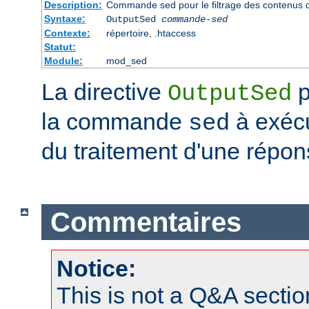
Description:
Commande sed pour le filtrage des contenus 
Syntaxe:
OutputSed
commande-sed
Contexte:
répertoire, .htaccess
Statut:
Module:
mod_sed
La directive
p
OutputSed
la commande
à exécu
sed
du traitement d'une répon
Commentaires
Notice:
This is not a Q&A sect