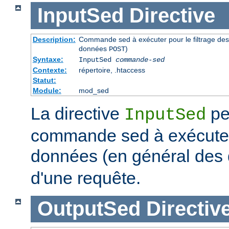
InputSed
Directive
Description:
Commande sed à exécuter pour le filtrage de
données
)
POST
Syntaxe:
InputSed
commande-sed
Contexte:
répertoire, .htaccess
Statut:
Module:
mod_sed
La directive
pe
InputSed
commande sed à exécuter 
données (en général de
d'une requête.
OutputSed
Directiv