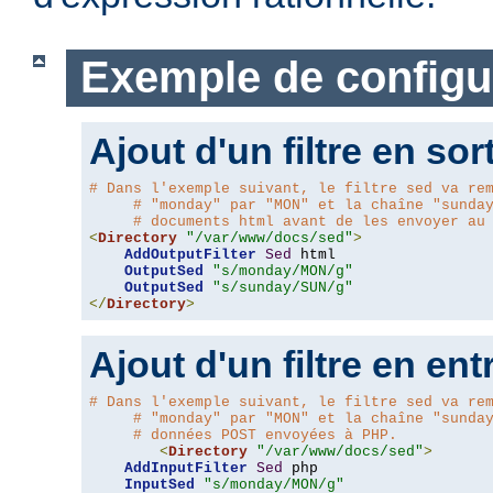
Exemple de configu
Ajout d'un filtre en sor
# Dans l'exemple suivant, le filtre sed va re
# "monday" par "MON" et la chaîne "sunda
# documents html avant de les envoyer au
<
Directory
"/var/www/docs/sed"
>
AddOutputFilter
Sed
 html 

OutputSed
"s/monday/MON/g"
OutputSed
"s/sunday/SUN/g"
</
Directory
>
Ajout d'un filtre en ent
# Dans l'exemple suivant, le filtre sed va re
# "monday" par "MON" et la chaîne "sunda
# données POST envoyées à PHP.
<
Directory
"/var/www/docs/sed"
>
AddInputFilter
Sed
 php 

InputSed
"s/monday/MON/g"