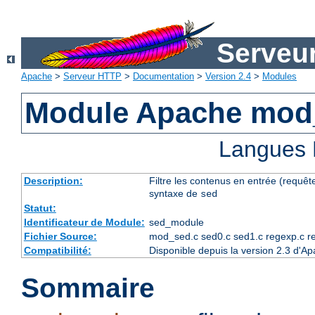
Serveu
Apache
>
Serveur HTTP
>
Documentation
>
Version 2.4
>
Modules
Module Apache mod
Langues 
Description:
Filtre les contenus en entrée (requête
syntaxe de
sed
Statut:
Identificateur de Module:
sed_module
Fichier Source:
mod_sed.c sed0.c sed1.c regexp.c r
Compatibilité:
Disponible depuis la version 2.3 d'A
Sommaire