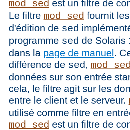
est un filtre de co
mod_sed
Le filtre
fournit l
mod_sed
d'édition de
implémenté
sed
programme
de Solaris
sed
dans la
page de manuel
. C
différence de
,
sed
mod_se
données sur son entrée stan
cela, le filtre agit sur les
entre le client et le serveur.
utilisé comme filtre en entré
est un filtre de co
mod_sed