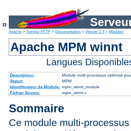
Serveu
Apache
>
Serveur HTTP
>
Documentation
>
Version 2.4
>
Modules
Apache MPM winnt
Langues Disponible
Description:
Module multi-processus optimisé po
Statut:
MPM
Identificateur de Module:
mpm_winnt_module
Fichier Source:
mpm_winnt.c
Sommaire
Ce module multi-processus