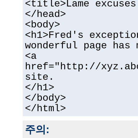
<title>Lame excuses
</head>
<body>
<h1>Fred's exceptio
wonderful page has 
<a
href="http://xyz.ab
site.
</h1>
</body>
</html>
주의: