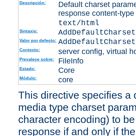
Default charset param
Descripción:
response content-type
text/html
AddDefaultCharset
Sintaxis:
AddDefaultCharset
Valor por defecto:
server config, virtual h
Contexto:
FileInfo
Prevalece sobre:
Core
Estado:
core
Módulo:
This directive specifies a 
media type charset param
character encoding) to be
response if and only if th