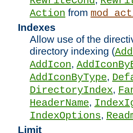
RewriteCond
Rewri
from
Action
mod_act
Indexes
Allow use of the directi
directory indexing (
Add
,
AddIcon
AddIconBy
,
AddIconByType
Def
,
DirectoryIndex
Fa
,
HeaderName
IndexI
,
IndexOptions
Read
Limit