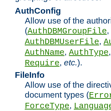
AuthConfig
Allow use of the author
(
,
AuthDBMGroupFile
,
AuthDBMUserFile
A
,
AuthName
AuthType
,
etc.
).
Require
FileInfo
Allow use of the directi
document types (
Erro
,
ForceType
Languag