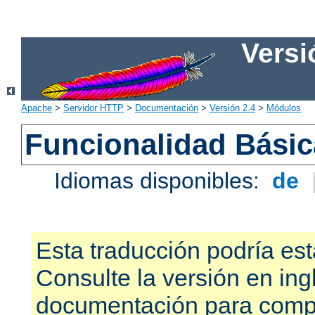
Versi
Apache
>
Servidor HTTP
>
Documentación
>
Versión 2.4
>
Módulos
Funcionalidad Bási
Idiomas disponibles:
de
Esta traducción podría est
Consulte la versión en ing
documentación para compr