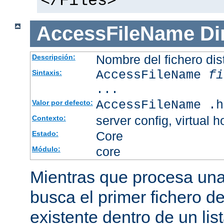
</Files>
AccessFileName
Di
Nombre del fichero dis
Descripción:
AccessFileName
fi
Sintaxis:
...
AccessFileName .h
Valor por defecto:
server config, virtual h
Contexto:
Core
Estado:
core
Módulo:
Mientras que procesa una 
busca el primer fichero d
existente dentro de un li