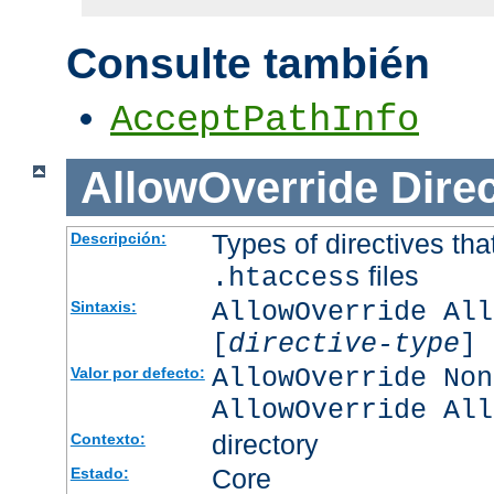
Consulte también
AcceptPathInfo
AllowOverride
Direc
Types of directives tha
Descripción:
files
.htaccess
AllowOverride All
Sintaxis:
[
directive-type
] 
AllowOverride Non
Valor por defecto:
AllowOverride All
directory
Contexto:
Core
Estado: