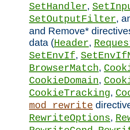
,
SetHandler
SetInp
, 
SetOutputFilter
and Remove* directive
data (
,
Header
Reques
,
SetEnvIf
SetEnvIf
,
BrowserMatch
Cook
,
CookieDomain
Cook
,
CookieTracking
Co
directi
mod_rewrite
,
RewriteOptions
Re
,