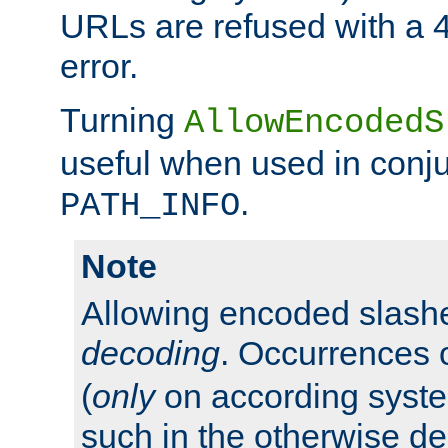
URLs are refused with a 
error.
Turning
AllowEncodedS
useful when used in conju
.
PATH_INFO
Note
Allowing encoded slas
decoding
. Occurrences 
(
only
on according system
such in the otherwise d