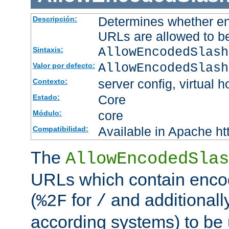
Determines whether en
Descripción:
URLs are allowed to b
AllowEncodedSlash
Sintaxis:
AllowEncodedSlash
Valor por defecto:
server config, virtual h
Contexto:
Core
Estado:
core
Módulo:
Available in Apache ht
Compatibilidad:
The
AllowEncodedSlas
URLs which contain enco
(
for
and additionall
%2F
/
according systems) to be