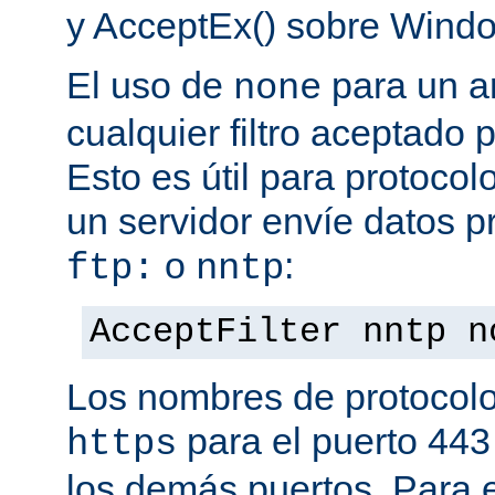
y AcceptEx() sobre Wind
El uso de
para un a
none
cualquier filtro aceptado 
Esto es útil para protoco
un servidor envíe datos p
o
:
ftp:
nntp
AcceptFilter nntp n
Los nombres de protocolo
para el puerto 443
https
los demás puertos. Para e