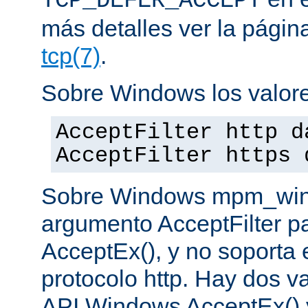
TCP_DEFER_ACCEPT
más detalles ver la pági
tcp(7)
.
Sobre Windows los valore
AcceptFilter http d
AcceptFilter https 
Sobre Windows mpm_winnt
argumento AcceptFilter p
AcceptEx(), y no soporta e
protocolo http. Hay dos va
API Windows AcceptEx() 