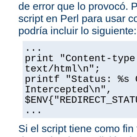
de error que lo provocó. 
script en Perl para usar
podría incluir lo siguiente:
...
print "Content-type
text/html\n";
printf "Status: %s 
Intercepted\n",
$ENV{"REDIRECT_STAT
...
Si el script tiene como fin