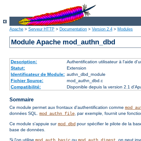
Apache
>
Serveur HTTP
>
Documentation
>
Version 2.4
>
Modules
Module Apache mod_authn_dbd
Description:
Authentification utilisateur à l'aide
Statut:
Extension
Identificateur de Module:
authn_dbd_module
Fichier Source:
mod_authn_dbd.c
Compatibilité:
Disponible depuis la version 2.1 d'A
Sommaire
Ce module permet aux frontaux d'authentification comme
mod_au
données SQL.
, par exemple, fournit une fonction
mod_authn_file
Ce module s'appuie sur
pour spécifier le pilote de la b
mod_dbd
base de données.
Si l'on utilise
ou
, on peut in
mod_auth_basic
mod_auth_digest