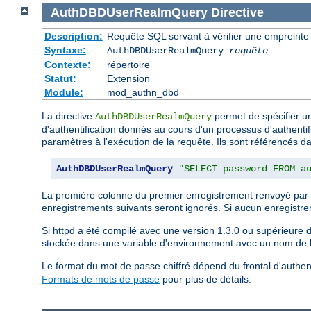
AuthDBDUserRealmQuery
Directive
Description:
Requête SQL servant à vérifier une empreinte de
Syntaxe:
AuthDBDUserRealmQuery
requête
Contexte:
répertoire
Statut:
Extension
Module:
mod_authn_dbd
La directive
permet de spécifier un
AuthDBDUserRealmQuery
d'authentification donnés au cours d'un processus d'authentific
paramètres à l'exécution de la requête. Ils sont référencés da
AuthDBDUserRealmQuery
"SELECT password FROM a
La première colonne du premier enregistrement renvoyé par l
enregistrements suivants seront ignorés. Si aucun enregistrem
Si httpd a été compilé avec une version 1.3.0 ou supérieure d
stockée dans une variable d'environnement avec un nom de 
Le format du mot de passe chiffré dépend du frontal d'authent
Formats de mots de passe
pour plus de détails.