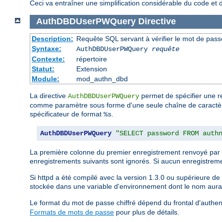
Ceci va entraîner une simplification considérable du code et 
AuthDBDUserPWQuery
Directive
Description:
Requête SQL servant à vérifier le mot de passe
Syntaxe:
AuthDBDUserPWQuery
requête
Contexte:
répertoire
Statut:
Extension
Module:
mod_authn_dbd
La directive
permet de spécifier une req
AuthDBDUserPWQuery
comme paramètre sous forme d'une seule chaîne de caractères 
spécificateur de format
.
%s
AuthDBDUserPWQuery
"SELECT password FROM auth
La première colonne du premier enregistrement renvoyé par l
enregistrements suivants sont ignorés. Si aucun enregistremen
Si httpd a été compilé avec la version 1.3.0 ou supérieure de l
stockée dans une variable d'environnement dont le nom aura
Le format du mot de passe chiffré dépend du frontal d'authent
Formats de mots de passe
pour plus de détails.