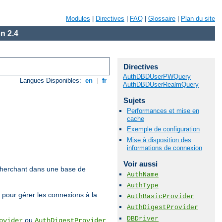
Modules
|
Directives
|
FAQ
|
Glossaire
|
Plan du site
n 2.4
Directives
AuthDBDUserPWQuery
Langues Disponibles:
en
|
fr
AuthDBDUserRealmQuery
Sujets
Performances et mise en
cache
Exemple de configuration
Mise à disposition des
informations de connexion
Voir aussi
recherchant dans une base de
AuthName
AuthType
 pour gérer les connexions à la
AuthBasicProvider
AuthDigestProvider
DBDriver
ou
.
ovider
AuthDigestProvider