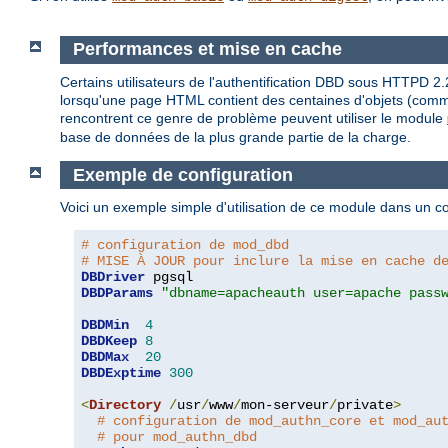
Performances et mise en cache
Certains utilisateurs de l'authentification DBD sous HTTPD 2
lorsqu'une page HTML contient des centaines d'objets (comme d
rencontrent ce genre de problème peuvent utiliser le module
base de données de la plus grande partie de la charge.
Exemple de configuration
Voici un exemple simple d'utilisation de ce module dans un c
# configuration de mod_dbd
# MISE À JOUR pour inclure la mise en cache d
DBDriver
DBDParams
"dbname=apacheauth user=apache pass
DBDMin
4
DBDKeep
8
DBDMax
20
DBDExptime
300
<
Directory
/
usr
/
www
/
mon-serveur
/
private
>
# configuration de mod_authn_core et mod_au
# pour mod_authn_dbd