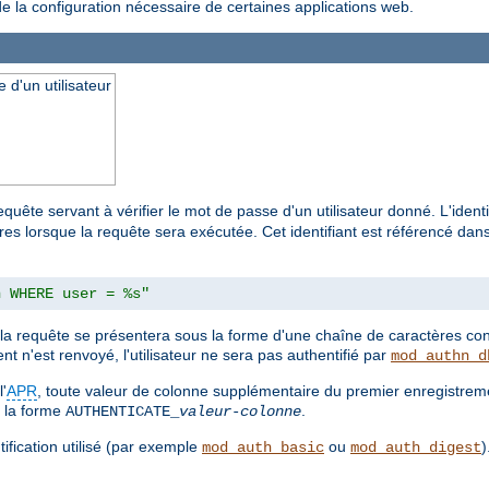
de la configuration nécessaire de certaines applications web.
 d'un utilisateur
uête servant à vérifier le mot de passe d'un utilisateur donné. L'identif
lorsque la requête sera exécutée. Cet identifiant est référencé dans l
n WHERE user = %s"
a requête se présentera sous la forme d'une chaîne de caractères cont
t n'est renvoyé, l'utilisateur ne sera pas authentifié par
mod_authn_d
'
APR
, toute valeur de colonne supplémentaire du premier enregistrem
 la forme
.
AUTHENTICATE_
valeur-colonne
ification utilisé (par exemple
ou
)
mod_auth_basic
mod_auth_digest