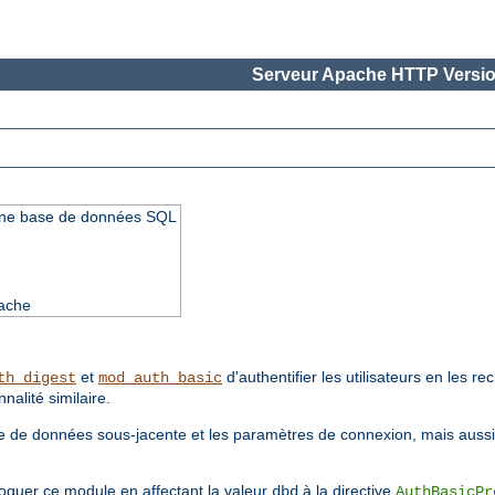
Serveur Apache HTTP Versio
 d'une base de données SQL
pache
et
d'authentifier les utilisateurs en les 
th_digest
mod_auth_basic
nalité similaire.
ase de données sous-jacente et les paramètres de connexion, mais aussi
voquer ce module en affectant la valeur
à la directive
dbd
AuthBasicPr