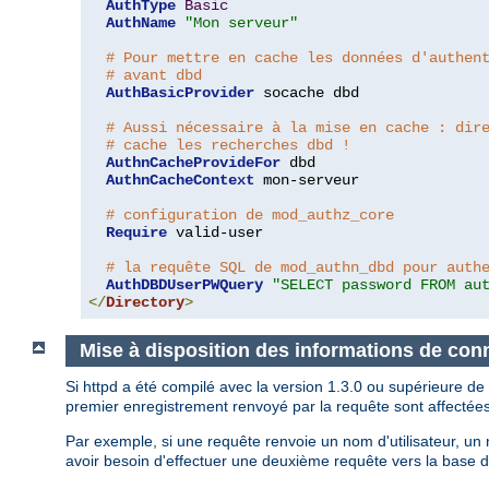
AuthType
Basic
AuthName
"Mon serveur"
# Pour mettre en cache les données d'authen
# avant dbd
AuthBasicProvider
 socache dbd

# Aussi nécessaire à la mise en cache : dir
# cache les recherches dbd !
AuthnCacheProvideFor
 dbd

AuthnCacheContext
 mon-serveur

# configuration de mod_authz_core
Require
 valid-user

# la requête SQL de mod_authn_dbd pour auth
AuthDBDUserPWQuery
"SELECT password FROM au
</
Directory
>
Mise à disposition des informations de con
Si httpd a été compilé avec la version 1.3.0 ou supérieure de l
premier enregistrement renvoyé par la requête sont affecté
Par exemple, si une requête renvoie un nom d'utilisateur, 
avoir besoin d'effectuer une deuxième requête vers la base 