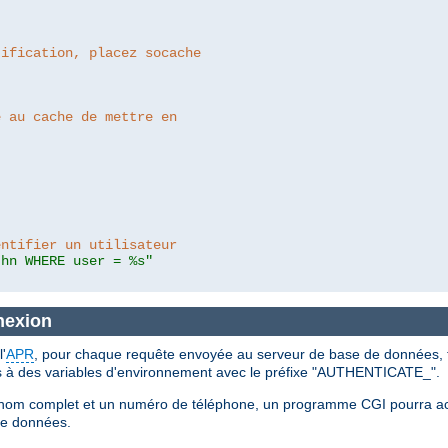
tification, placez socache
e au cache de mettre en
entifier un utilisateur
thn WHERE user = %s"
nexion
'
APR
, pour chaque requête envoyée au serveur de base de données, t
es à des variables d'environnement avec le préfixe "AUTHENTICATE_".
un nom complet et un numéro de téléphone, un programme CGI pourra a
de données.