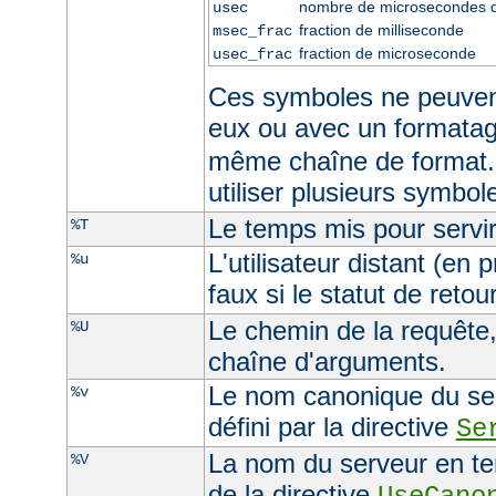
nombre de microsecondes 
usec
fraction de milliseconde
msec_frac
fraction de microseconde
usec_frac
Ces symboles ne peuven
eux ou avec un formata
même chaîne de format.
utiliser plusieurs symbo
Le temps mis pour servir
%T
L'utilisateur distant (en
%u
faux si le statut de retour
Le chemin de la requête, 
%U
chaîne d'arguments.
Le nom canonique du serv
%v
défini par la directive
Se
La nom du serveur en ten
%V
de la directive