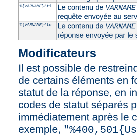
Le contenu de
%{
VARNAME
}^ti
VARNAME
requête envoyée au serv
Le contenu de
%{
VARNAME
}^to
VARNAME
réponse envoyée par le 
Modificateurs
Il est possible de restrein
de certains éléments en f
statut de la réponse, en i
codes de statut séparés p
immédiatement après le c
exemple,
"%400,501{Us