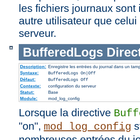
les fichiers journaux sont 
autre utilisateur que celu
serveur.
BufferedLogs
Direc
Description:
Enregistre les entrées du journal dans un tam
Syntaxe:
BufferedLogs On|Off
Défaut:
BufferedLogs Off
Contexte:
configuration du serveur
Statut:
Base
Module:
mod_log_config
Lorsque la directive
Buff
"on",
s
mod_log_config
nombreuses entrées du j