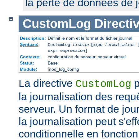
la perte de données de j
CustomLog
Directi
Description:
Définit le nom et le format du fichier journal
Syntaxe:
CustomLog
fichier
|
pipe
format
|
alias
[
expr=
expression
]
Contexte:
configuration du serveur, serveur virtuel
Statut:
Base
Module:
mod_log_config
La directive
p
CustomLog
la journalisation des req
serveur. Un format de journ
la journalisation peut s'e
conditionnelle en fonctio