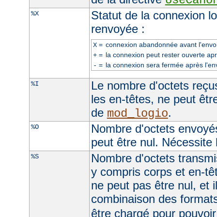
UseCano
Statut de la connexion l
%X
renvoyée :
=
connexion abandonnée avant l'envoi
X
=
la connexion peut rester ouverte apr
+
=
la connexion sera fermée après l'en
-
Le nombre d'octets reçus
%I
les en-têtes, ne peut être
de
.
mod_logio
Nombre d'octets envoyés
%O
peut être nul. Nécessite 
Nombre d'octets transmis
%S
y compris corps et en-t
ne peut pas être nul, et 
combinaison des format
être chargé pour pouvoir 