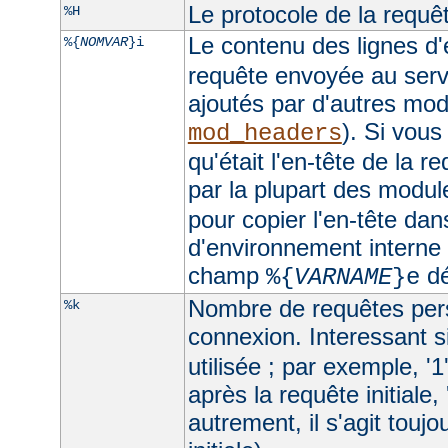
Le protocole de la requê
%H
Le contenu des lignes d'
%{
NOMVAR
}i
requête envoyée au serv
ajoutés par d'autres mo
). Si vous
mod_headers
qu'était l'en-tête de la r
par la plupart des module
pour copier l'en-tête dan
d'environnement interne e
champ
dé
%{
VARNAME
}e
Nombre de requêtes pers
%k
connexion. Interessant si
utilisée ; par exemple, '1
après la requête initiale, 
autrement, il s'agit toujo