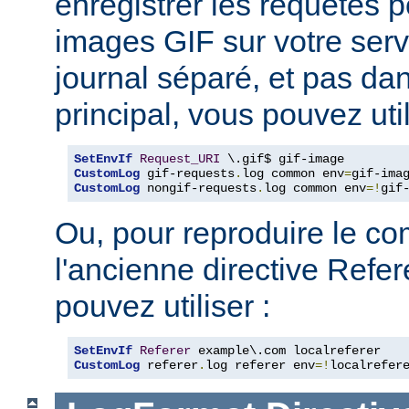
enregistrer les requêtes p
images GIF sur votre serv
journal séparé, et pas dan
principal, vous pouvez util
SetEnvIf
Request_URI
CustomLog
 gif-requests
.
log common env
=
CustomLog
 nongif-requests
.
log common env
=!
gif
Ou, pour reproduire le c
l'ancienne directive Refe
pouvez utiliser :
SetEnvIf
Referer
CustomLog
 referer
.
log referer env
=!
localrefer