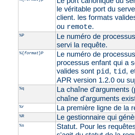
Le port canonique du ser
le véritable port du serve
client. les formats valid
ou
.
remote
Le numéro de processus 
%P
servi la requête.
Le numéro de processus
%{
format
}P
processus enfant qui a s
valides sont
,
, 
pid
tid
APR version 1.2.0 ou su
La chaîne d'arguments (
%q
chaîne d'arguments exist
La première ligne de la 
%r
Le gestionnaire qui génèr
%R
Statut. Pour les requêtes 
%s
s'agit du statut de la req