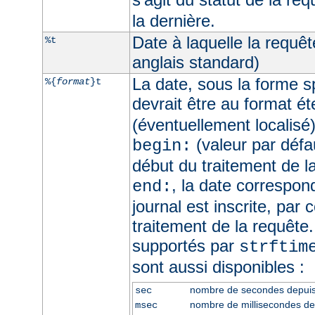
la dernière.
Date à laquelle la requê
%t
anglais standard)
La date, sous la forme sp
%{
format
}t
devrait être au format é
(éventuellement localisé
(valeur par défau
begin:
début du traitement de l
, la date correspo
end:
journal est inscrite, par 
traitement de la requête
supportés par
strftim
sont aussi disponibles :
nombre de secondes depui
sec
nombre de millisecondes d
msec