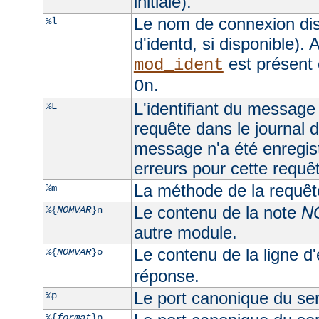
initiale).
Le nom de connexion dis
%l
d'identd, si disponible). A
est présent 
mod_ident
.
On
L'identifiant du message 
%L
requête dans le journal d
message n'a été enregist
erreurs pour cette requê
La méthode de la requêt
%m
Le contenu de la note
N
%{
NOMVAR
}n
autre module.
Le contenu de la ligne d
%{
NOMVAR
}o
réponse.
Le port canonique du ser
%p
%{
format
}p