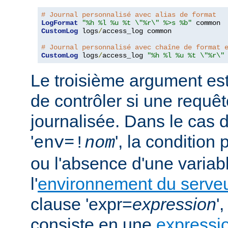
# Journal personnalisé avec alias de format
LogFormat
"%h %l %u %t \"%r\" %>s %b"
CustomLog
 logs
/
access_log common

# Journal personnalisé avec chaîne de format 
CustomLog
 logs
/
access_log 
"%h %l %u %t \"%r\"
Le troisième argument est
de contrôler si une requêt
journalisée. Dans le cas 
'
', la condition
env=!
nom
ou l'absence d'une variabl
l'
environnement du serve
clause 'expr=
expression
'
consiste en une
expressi