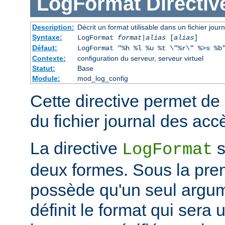
LogFormat
Directiv
Description:
Décrit un format utilisable dans un fichier journ
Syntaxe:
LogFormat
format
|
alias
[
alias
]
Défaut:
LogFormat "%h %l %u %t \"%r\" %>s %b
Contexte:
configuration du serveur, serveur virtuel
Statut:
Base
Module:
mod_log_config
Cette directive permet de 
du fichier journal des acc
La directive
s
LogFormat
deux formes. Sous la prem
possède qu'un seul argume
définit le format qui sera u