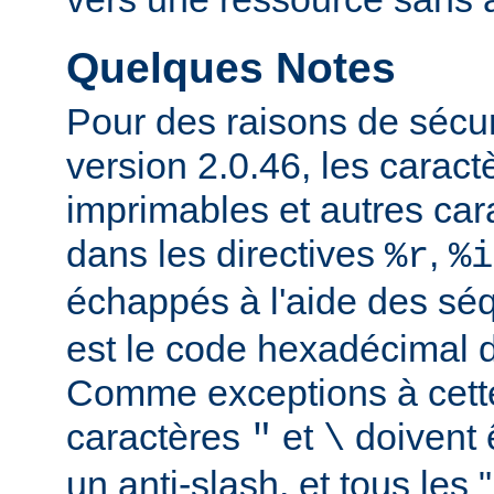
Quelques Notes
Pour des raisons de sécuri
version 2.0.46, les carac
imprimables et autres car
dans les directives
,
%r
%i
échappés à l'aide des s
est le code hexadécimal d
Comme exceptions à cette
caractères
et
doivent 
"
\
un anti-slash, et tous les 