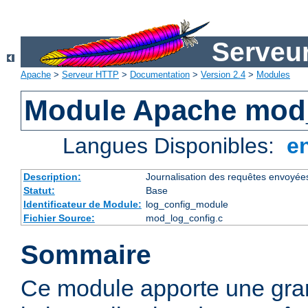
Serveu
Apache
>
Serveur HTTP
>
Documentation
>
Version 2.4
>
Modules
Module Apache mod
Langues Disponibles:
e
Description:
Journalisation des requêtes envoyée
Statut:
Base
Identificateur de Module:
log_config_module
Fichier Source:
mod_log_config.c
Sommaire
Ce module apporte une gra