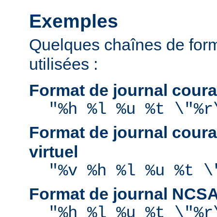
Exemples
Quelques chaînes de for
utilisées :
Format de journal coura
"%h %l %u %t \"%r
Format de journal coura
virtuel
"%v %h %l %u %t \
Format de journal NCS
"%h %l %u %t \"%r