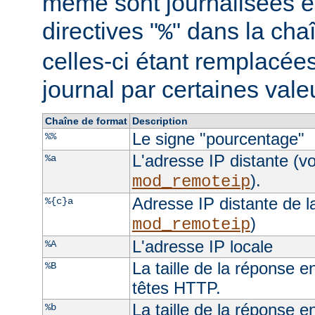
même sont journalisées e
directives "
" dans la cha
%
celles-ci étant remplacées
journal par certaines val
Chaîne de format
Description
Le signe "pourcentage"
%%
L'adresse IP distante (vo
%a
).
mod_remoteip
Adresse IP distante de l
%{c}a
)
mod_remoteip
L'adresse IP locale
%A
La taille de la réponse e
%B
têtes HTTP.
La taille de la réponse e
%b