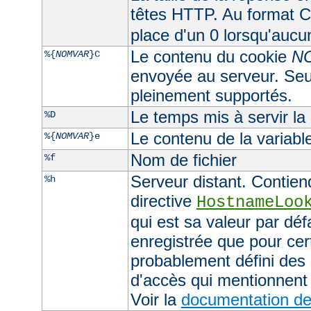
têtes HTTP. Au format CL
place d'un 0 lorsqu'aucu
Le contenu du cookie
N
%{
NOMVAR
}C
envoyée au serveur. Seul
pleinement supportés.
Le temps mis à servir la
%D
Le contenu de la variab
%{
NOMVAR
}e
Nom de fichier
%f
Serveur distant. Contiend
%h
directive
HostnameLoo
qui est sa valeur par déf
enregistrée que pour cer
probablement défini des 
d'accès qui mentionnent 
Voir la
documentation de