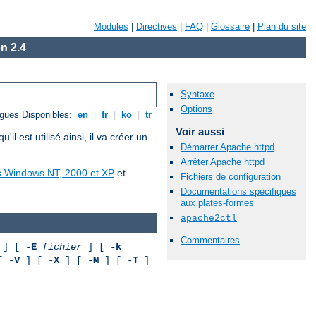
Modules
|
Directives
|
FAQ
|
Glossaire
|
Plan du site
n 2.4
Syntaxe
Options
gues Disponibles:
en
|
fr
|
ko
|
tr
Voir aussi
est utilisé ainsi, il va créer un
Démarrer Apache httpd
Arrêter Apache httpd
us Windows NT, 2000 et XP
et
Fichiers de configuration
Documentations spécifiques
aux plates-formes
apache2ctl
Commentaires
] [ -
E
fichier
] [
-k
[ -
V
] [ -
X
] [ -
M
] [ -
T
]