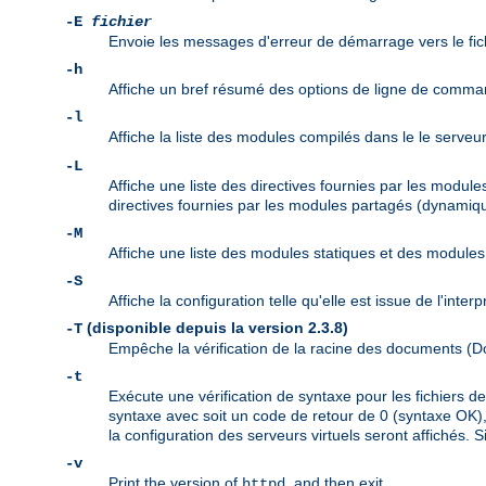
-E
fichier
Envoie les messages d'erreur de démarrage vers le fic
-h
Affiche un bref résumé des options de ligne de comma
-l
Affiche la liste des modules compilés dans le le serveu
-L
Affiche une liste des directives fournies par les modul
directives fournies par les modules partagés (dynamiqu
-M
Affiche une liste des modules statiques et des modul
-S
Affiche la configuration telle qu'elle est issue de l'inte
(disponible depuis la version 2.3.8)
-T
Empêche la vérification de la racine des documents 
-t
Exécute une vérification de syntaxe pour les fichiers 
syntaxe avec soit un code de retour de 0 (syntaxe OK), 
la configuration des serveurs virtuels seront affichés. S
-v
Print the version of
, and then exit.
httpd