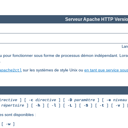
Serveur Apache HTTP Versio
Lan
pour fonctionner sous forme de processus démon indépendant. Lorsqu'il 
.
sur les systèmes de style Unix ou
en tant que service so
apache2ctl
irective
] [ -
c
directive
] [ -
D
paramètre
] [ -
e
niveau
répertoire
] [ -
h
] [ -
l
] [ -
L
] [ -
S
] [ -
t
] [ -
v
] 
es sont disponibles :
[ -
w
]