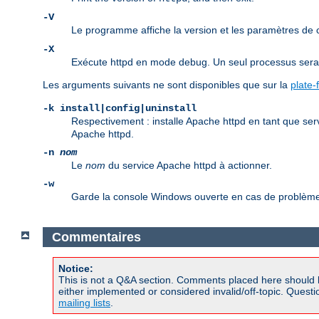
-V
Le programme affiche la version et les paramètres de
-X
Exécute httpd en mode debug. Un seul processus sera d
Les arguments suivants ne sont disponibles que sur la
plate
-k install|config|uninstall
Respectivement : installe Apache httpd en tant que ser
Apache httpd.
-n
nom
Le
nom
du service Apache httpd à actionner.
-w
Garde la console Windows ouverte en cas de problème 
Commentaires
Notice:
This is not a Q&A section. Comments placed here should 
either implemented or considered invalid/off-topic. Ques
mailing lists
.