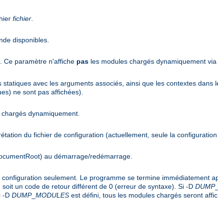
hier
fichier
.
nde disponibles.
r. Ce paramètre n'affiche
pas
les modules chargés dynamiquement via l
es statiques avec les arguments associés, ainsi que les contextes dans l
es) ne sont pas affichées).
es chargés dynamiquement.
rprétation du fichier de configuration (actuellement, seule la configuration
(DocumentRoot) au démarrage/redémarrage.
de configuration seulement. Le programme se termine immédiatement apr
soit un code de retour différent de 0 (erreur de syntaxe). Si -D
DUMP
i -D
DUMP
_
MODULES
est défini, tous les modules chargés seront affi