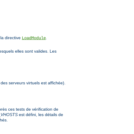
a directive
.
LoadModule
esquels elles sont valides. Les
 des serveurs virtuels est affichée).
ès ces tests de vérification de
_
VHOSTS
est défini, les détails de
chés.