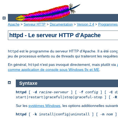
Apache
>
Serveur HTTP
>
Documentation
>
Version 2.4
>
Programmes
httpd - Le serveur HTTP d'Apache
est le programme du serveur HTTP d'Apache. Il a été conçu 
httpd
jeu de processus enfants ou de threads qui traiteront les requêtes
En général,
n'est pas invoqué directement, mais plutôt via
httpd
comme application de console sous Windows 9x et ME
.
Syntaxe
httpd
[ -
d
racine-serveur
] [ -
f
config
] [ -
C
d
start|restart|graceful|stop|graceful-stop ] [ -
R
Sur les
systèmes Windows
, les options additionnelles suivant
httpd
[ -
k
install|config|uninstall ] [ -
n
nom
] 