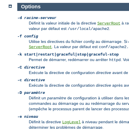
Options
-d
racine-serveur
Définit la valeur initiale de la directive
à
ra
ServerRoot
valeur par défaut est
.
/usr/local/apache2
-f
config
Utilise les directives du fichier
config
au démarrage. Si
. La valeur par défaut est
ServerRoot
conf/apache2.
-k
start|restart|graceful|stop|graceful-stop
Permet de démarrer, redémarrer ou arrêter
. Vo
httpd
-C
directive
Exécute la directive de configuration
directive
avant de l
-c
directive
Exécute la directive de configuration
directive
après avoi
-D
paramètre
Définit un
paramètre
de configuration à utiliser dans le
commandes au démarrage ou au redémarrage du serveu
(empêche le processus parent de lancer des processus
-e
niveau
Définit la directive
à
niveau
pendant le démar
LogLevel
déterminer les problèmes de démarrage.