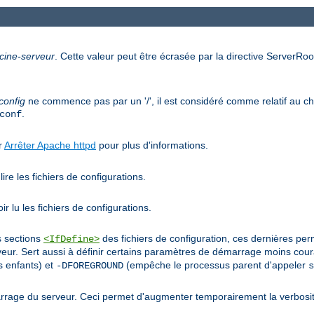
cine-serveur
. Cette valeur peut être écrasée par la directive ServerRoot
config
ne commence pas par un '/', il est considéré comme relatif au che
.
conf
ir
Arrêter Apache httpd
pour plus d'informations.
ire les fichiers de configurations.
r lu les fichiers de configurations.
s sections
des fichiers de configuration, ces dernières pe
<IfDefine>
r. Sert aussi à définir certains paramètres de démarrage moins co
 enfants) et
(empêche le processus parent d'appeler
-DFOREGROUND
s
rage du serveur. Ceci permet d'augmenter temporairement la verbosit