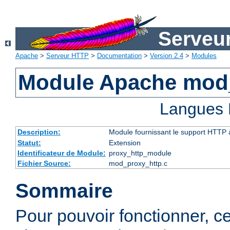
Serveu
Apache
>
Serveur HTTP
>
Documentation
>
Version 2.4
>
Modules
Module Apache mod
Langues 
Description:
Module fournissant le support HTTP
Statut:
Extension
Identificateur de Module:
proxy_http_module
Fichier Source:
mod_proxy_http.c
Sommaire
Pour pouvoir fonctionner, 