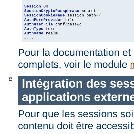
Session
On
SessionCryptoPassphrase
SessionCookieName
 session path
=/
AuthFormProvider
AuthUserFile
 conf
/
AuthType
AuthName
#...
Pour la documentation et
complets, voir le module
Intégration des ses
applications extern
Pour que les sessions soie
contenu doit être accessi