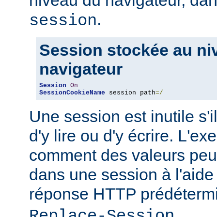
niveau du navigateur, d
.
session
Session stockée au ni
navigateur
Session
On
SessionCookieName
 session path
=/
Une session est inutile s'i
d'y lire ou d'y écrire. L'
comment des valeurs peuv
dans une session à l'aide
réponse HTTP prédéter
.
Replace-Session