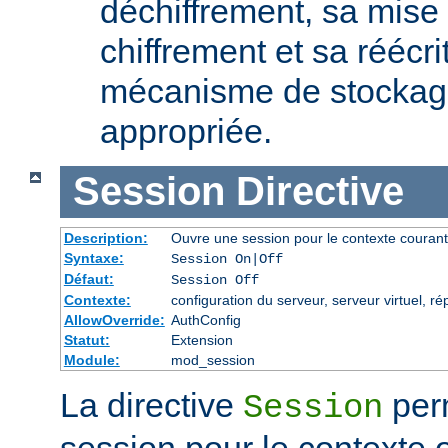
déchiffrement, sa mise 
chiffrement et sa réécri
mécanisme de stockage
appropriée.
Session
Directive
Description:
Ouvre une session pour le contexte courant
Syntaxe:
Session On|Off
Défaut:
Session Off
Contexte:
configuration du serveur, serveur virtuel, ré
AllowOverride:
AuthConfig
Statut:
Extension
Module:
mod_session
La directive
perm
Session
session pour le contexte 