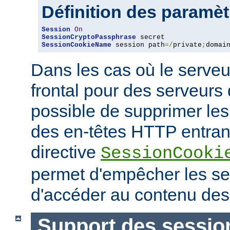
Définition des paramè
Session
On
SessionCryptoPassphrase
SessionCookieName
 session path
=/
private
;
domai
Dans les cas où le serveu
frontal pour des serveurs d
possible de supprimer le
des en-têtes HTTP entrant
directive
SessionCooki
permet d'empêcher les ser
d'accéder au contenu des
Support des sessio