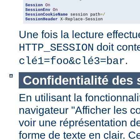
Session
On
SessionEnv
On
SessionCookieName
 session path
=/
SessionHeader
 X-Replace-Session
Une fois la lecture effect
doit conte
HTTP_SESSION
.
clé1=foo&clé3=bar
Confidentialité des
En utilisant la fonctionnal
navigateur "Afficher les 
voir une réprésentation d
forme de texte en clair. C