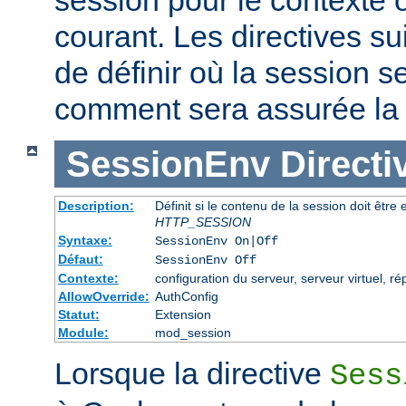
courant. Les directives s
de définir où la session s
comment sera assurée la c
SessionEnv
Directi
Description:
Définit si le contenu de la session doit êtr
HTTP_SESSION
Syntaxe:
SessionEnv On|Off
Défaut:
SessionEnv Off
Contexte:
configuration du serveur, serveur virtuel, ré
AllowOverride:
AuthConfig
Statut:
Extension
Module:
mod_session
Lorsque la directive
Sess