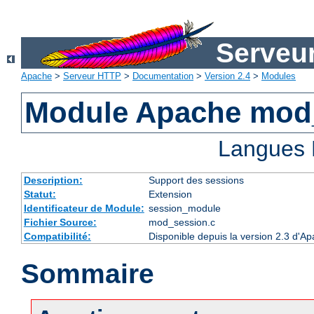
Serveu
Apache
>
Serveur HTTP
>
Documentation
>
Version 2.4
>
Modules
Module Apache mod
Langues 
Description:
Support des sessions
Statut:
Extension
Identificateur de Module:
session_module
Fichier Source:
mod_session.c
Compatibilité:
Disponible depuis la version 2.3 d'A
Sommaire