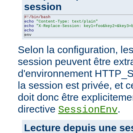
session
#!/bin/bash
echo
"Content-Type: text/plain"
echo
"X-Replace-Session: key1=foo&key2=&key3=
echo
env
Selon la configuration, le
session peuvent être extra
d'environnement HTTP_S
la session est privée, et c
doit donc être expliciteme
directive
.
SessionEnv
Lecture depuis une se