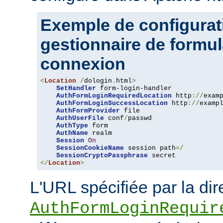
Exemple de configurat
gestionnaire de formul
connexion
<
Location
/
dologin
.
html
>
SetHandler
 form-login-handler

AuthFormLoginRequiredLocation
 http
://
exam
AuthFormLoginSuccessLocation
 http
://
examp
AuthFormProvider
 file

AuthUserFile
 conf
/
passwd

AuthType
 form

AuthName
 realm

Session
On
SessionCookieName
 session path
=/
SessionCryptoPassphrase
</
Location
>
L'URL spécifiée par la dir
AuthFormLoginRequir