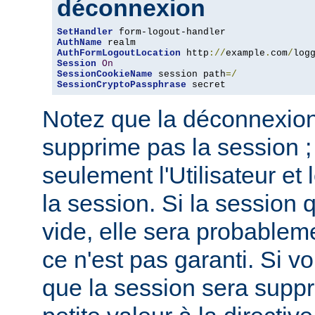
déconnexion
SetHandler
AuthName
AuthFormLogoutLocation
 http
://
example
.
com
/
log
Session
On
SessionCookieName
 session path
=/
SessionCryptoPassphrase
 secret
Notez que la déconnexion 
supprime pas la session ;
seulement l'Utilisateur et
la session. Si la session q
vide, elle sera probable
ce n'est pas garanti. Si v
que la session sera suppr