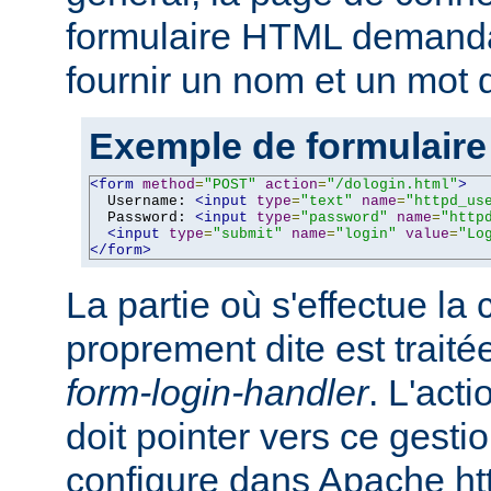
formulaire HTML demandant
fournir un nom et un mot 
Exemple de formulaire
<form
method
=
"POST"
action
=
"/dologin.html"
>
  Username: 
<input
type
=
"text"
name
=
"httpd_us
  Password: 
<input
type
=
"password"
name
=
"http
<input
type
=
"submit"
name
=
"login"
value
=
"Lo
</form>
La partie où s'effectue la
proprement dite est traité
form-login-handler
. L'act
doit pointer vers ce gesti
configure dans Apache ht