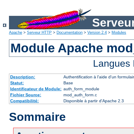
Serveu
Apache
>
Serveur HTTP
>
Documentation
>
Version 2.4
>
Modules
Module Apache mod
Langues 
Description:
Authentification à l'aide d'un formulai
Statut:
Base
Identificateur de Module:
auth_form_module
Fichier Source:
mod_auth_form.c
Compatibilité:
Disponible à partir d'Apache 2.3
Sommaire