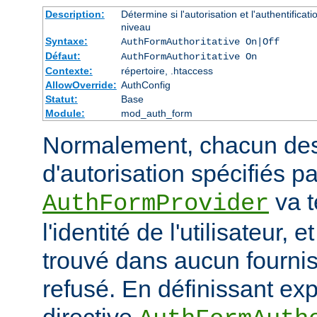
Description:
Détermine si l'autorisation et l'authentifica
niveau
Syntaxe:
AuthFormAuthoritative On|Off
Défaut:
AuthFormAuthoritative On
Contexte:
répertoire, .htaccess
AllowOverride:
AuthConfig
Statut:
Base
Module:
mod_auth_form
Normalement, chacun de
d'autorisation spécifiés pa
va t
AuthFormProvider
l'identité de l'utilisateur, e
trouvé dans aucun fournis
refusé. En définissant exp
directive