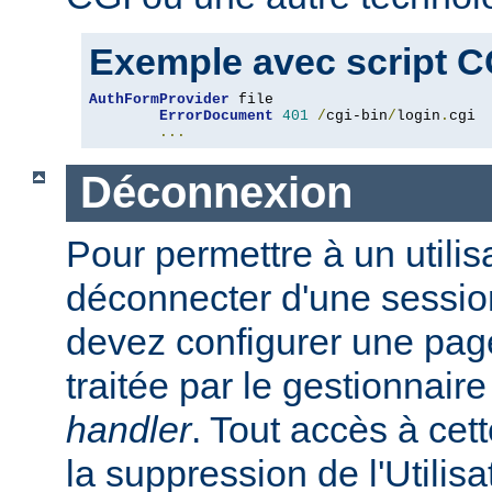
Exemple avec script C
AuthFormProvider
 file

ErrorDocument
401
/
cgi-bin
/
login
.
cgi

...
Déconnexion
Pour permettre à un utilis
déconnecter d'une session
devez configurer une page
traitée par le gestionnair
handler
. Tout accès à cet
la suppression de l'Utilis