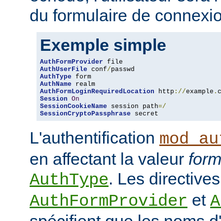
du formulaire de connexio
Exemple simple
AuthFormProvider
AuthUserFile
 conf
/
AuthType
AuthName
AuthFormLoginRequiredLocation
 http
://
example
.
Session
On
SessionCookieName
 session path
=/
SessionCryptoPassphrase
 secret
L'authentification
mod_au
en affectant la valeur
for
. Les directives
AuthType
et
AuthFormProvider
A