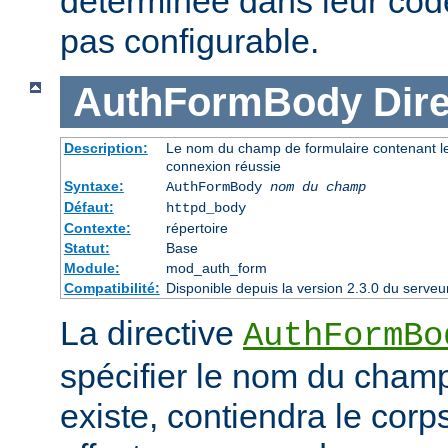
déterminée dans leur code
pas configurable.
AuthFormBody
Dire
Description:
Le nom du champ de formulaire contenant le 
connexion réussie
Syntaxe:
AuthFormBody
nom du champ
Défaut:
httpd_body
Contexte:
répertoire
Statut:
Base
Module:
mod_auth_form
Compatibilité:
Disponible depuis la version 2.3.0 du serv
La directive
AuthFormBo
spécifier le nom du champ
existe, contiendra le corp