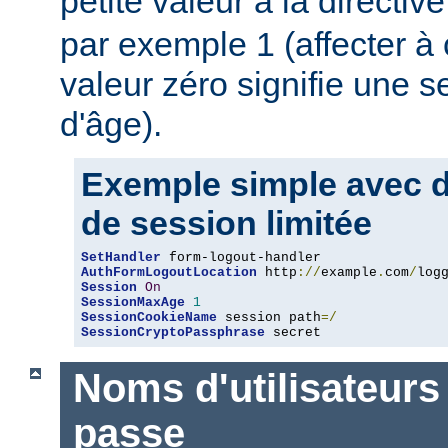
petite valeur à la directiv
par exemple 1 (affecter à c
valeur zéro signifie une s
d'âge).
Exemple simple avec du
de session limitée
SetHandler
AuthFormLogoutLocation
 http
://
example
.
com
/
log
Session
On
SessionMaxAge
1
SessionCookieName
 session path
=/
SessionCryptoPassphrase
 secret
Noms d'utilisateurs
passe