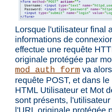
<form
method
=
"POST"
action
=
""
>
  Username: 
<input
type
=
"text"
name
=
"httpd_us
  Password: 
<input
type
=
"password"
name
=
"http
<input
type
=
"submit"
name
=
"login"
value
=
"Lo
</form>
Lorsque l'utilisateur final 
informations de connexion
effectue une requête HT
originale protégée par mo
va alors
mod_auth_form
requête POST, et dans le
HTML Utilisateur et Mot d
sont présents, l'utilisateu
l'URL originale protégée 