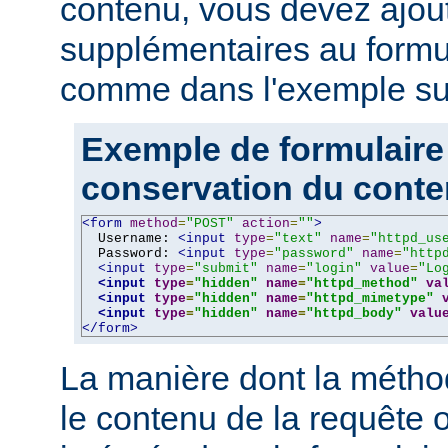
contenu, vous devez ajou
supplémentaires au formu
comme dans l'exemple sui
Exemple de formulaire
conservation du cont
<form
method
=
"POST"
action
=
""
>
  Username: 
<input
type
=
"text"
name
=
"httpd_us
  Password: 
<input
type
=
"password"
name
=
"http
<input
type
=
"submit"
name
=
"login"
value
=
"Lo
<input
type
=
"hidden"
name
=
"httpd_method"
va
<input
type
=
"hidden"
name
=
"httpd_mimetype"
<input
type
=
"hidden"
name
=
"httpd_body"
valu
</form>
La manière dont la métho
le contenu de la requête o