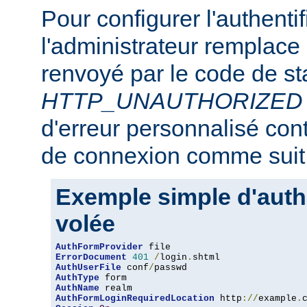
Pour configurer l'authentif
l'administrateur remplace
renvoyé par le code de st
HTTP_UNAUTHORIZED
d'erreur personnalisé con
de connexion comme suit 
Exemple simple d'authe
volée
AuthFormProvider
ErrorDocument
401
/
login
.
AuthUserFile
 conf
/
AuthType
AuthName
AuthFormLoginRequiredLocation
 http
://
example
.