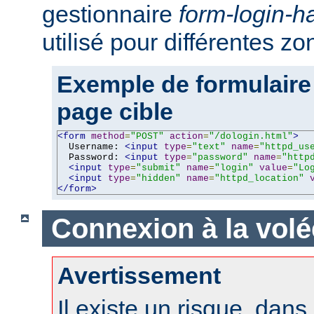
gestionnaire
form-login-h
utilisé pour différentes z
Exemple de formulaire
page cible
<form
method
=
"POST"
action
=
"/dologin.html"
>
  Username: 
<input
type
=
"text"
name
=
"httpd_us
  Password: 
<input
type
=
"password"
name
=
"http
<input
type
=
"submit"
name
=
"login"
value
=
"Lo
<input
type
=
"hidden"
name
=
"httpd_location"
</form>
Connexion à la volé
Avertissement
Il existe un risque, dans