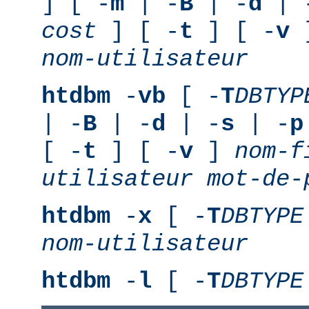
] [ -
m
| -
B
| -
d
| 
cost
] [ -
t
] [ -
v
nom-utilisateur
htdbm
-
vb
[ -
T
DBTYP
| -
B
| -
d
| -
s
| -
p
[ -
t
] [ -
v
]
nom-f
utilisateur
mot-de-
htdbm
-
x
[ -
T
DBTYPE
nom-utilisateur
htdbm
-
l
[ -
T
DBTYPE