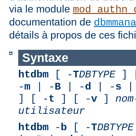
via le module
mod_authn_
documentation de
dbmman
détails à propos de ces fic
Syntaxe
htdbm
[ -
T
DBTYPE
] 
-
m
| -
B
| -
d
| -
s
|
] [ -
t
] [ -
v
]
nom
utilisateur
htdbm
-
b
[ -
T
DBTYPE