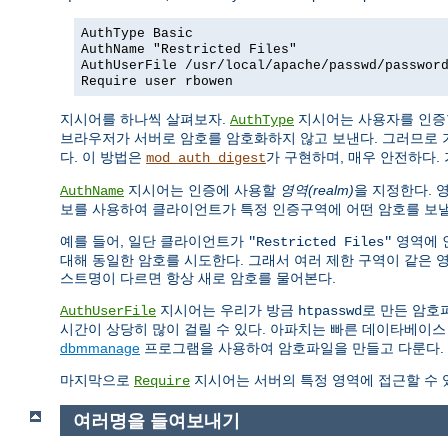
AuthType Basic
AuthName "Restricted Files"
AuthUserFile /usr/local/apache/passwd/passwor
Require user rbowen
지시어를 하나씩 살펴보자.
지시어는 사용자를 인증
AuthType
브라우저가 서버로 암호를 암호화하지 않고 보낸다. 그러므로 
다. 이 방법은
가 구현하며, 매우 안전하다. 
mod_auth_digest
지시어는 인증에 사용할
영역(realm)
을 지정한다. 
AuthName
보를 사용하여 클라이언트가 특정 인증구역에 어떤 암호를 보낼
예를 들어, 일단 클라이언트가
영역에 
"Restricted Files"
대해 동일한 암호를 시도한다. 그래서 여러 제한 구역이 같은 
스트명이 다르면 항상 새로 암호를 물어본다.
지시어는 우리가 방금
로 만든 암호
AuthUserFile
htpasswd
시간이 상당히 많이 걸릴 수 있다. 아파치는 빠른 데이타베이스
dbmmanage
프로그램을 사용하여 암호파일을 만들고 다룬다.
마지막으로
지시어는 서버의 특정 영역에 접근할 수 
Require
여러명을 들여보내기