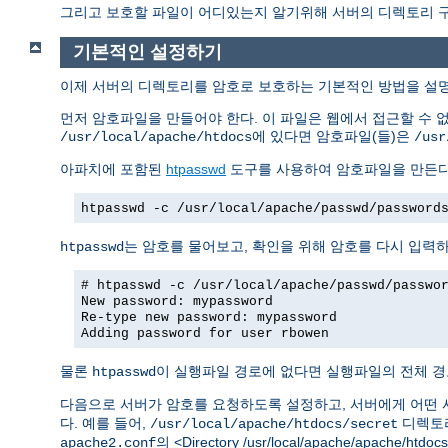
그리고 보호할 파일이 어디있는지 알기위해 서버의 디렉토리 구조
기본적인 설정하기
이제 서버의 디렉토리를 암호로 보호하는 기본적인 방법을 설
먼저 암호파일을 만들어야 한다. 이 파일은 웹에서 접근할 수 
에 있다면 암호파일(들)은
/usr/local/apache/htdocs
/usr
아파치에 포함된
htpasswd
도구를 사용하여 암호파일을 만든다
htpasswd -c /usr/local/apache/passwd/password
는 암호를 물어보고, 확인을 위해 암호를 다시 입력
htpasswd
# htpasswd -c /usr/local/apache/passwd/passwo
New password: mypassword
Re-type new password: mypassword
Adding password for user rbowen
물론
이 실행파일 경로에 없다면 실행파일의 전체 경
htpasswd
다음으로 서버가 암호를 요청하도록 설정하고, 서버에게 어떤 
다. 예를 들어,
디렉토리
/usr/local/apache/htdocs/secret
의 <Directory /usr/local/apache/apache/h
apache2.conf