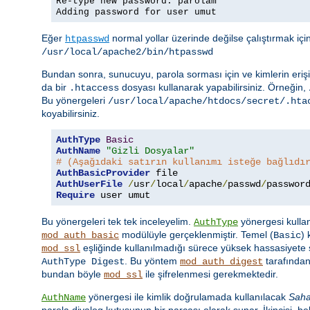
Re-type new password: parolam
Adding password for user umut
Eğer
normal yollar üzerinde değilse çalıştırmak iç
htpasswd
/usr/local/apache2/bin/htpasswd
Bundan sonra, sunucuyu, parola sorması için ve kimlerin erişi
da bir
dosyası kullanarak yapabilirsiniz. Örneğin,
.htaccess
Bu yönergeleri
/usr/local/apache/htdocs/secret/.hta
koyabilirsiniz.
AuthType
Basic
AuthName
"Gizli Dosyalar"
# (Aşağıdaki satırın kullanımı isteğe bağlıdı
AuthBasicProvider
AuthUserFile
/
usr
/
local
/
apache
/
passwd
/
Require
 user umut
Bu yönergeleri tek tek inceleyelim.
yönergesi kullan
AuthType
modülüyle gerçeklenmiştir. Temel (
)
mod_auth_basic
Basic
eşliğinde kullanılmadığı sürece yüksek hassasiyete s
mod_ssl
. Bu yöntem
tarafından
AuthType Digest
mod_auth_digest
bundan böyle
ile şifrelenmesi gerekmektedir.
mod_ssl
yönergesi ile kimlik doğrulamada kullanılacak
Sah
AuthName
parola diyalog kutusunun bir parçası olarak sunar. İkincisi, beli