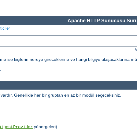
Apache HTTP Sunucusu Sürü
iciler
M
dirme ise kişilerin nereye gireceklerine ve hangi bilgiye ulaşacaklarına m
.
l vardır. Genellikle her bir gruptan en az bir modül seçeceksiniz.
yönergeleri)
DigestProvider