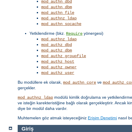
mod_authn_dbd
mod_authn_dbm
mod_authn_file
mod_authnz_ldap
mod_authn_socache
Yetkilendirme (bkz.
yönergesi)
Require
mod_authnz_ldap
mod_authz_dbd
mod_authz_dbm
mod_authz_groupfile
mod_authz_host
mod_authz_owner
mod_authz_user
Bu modüllere ek olarak,
ve
mod_authn_core
mod_authz_co
gerçekler.
modülü kimlik doğrulama ve yetkilendirme iş
mod_authnz_ldap
ve isteğin karekteristiğine bağlı olarak gerçekleştirir. Ancak k
diye bir modül daha vardır.
Muhtemelen göz atmak isteyeceğiniz
Erişim Denetimi
nasıl be
Giriş