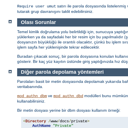
satırı ile parola dosyasında listelenmiş 
Require user umut
tutarak grup davranışını taklit edebilirsiniz.
Olası Sorunlar
Temel kimlik doğrulama yolu belirtildiği için, sunucuya yaptığ
yüklerken ya da sayfadaki her bir resim için bu yapılmalıdır (
dosyanızın büyüklüğü ile orantılı olacaktır, çünkü bu işlem sı
işlem sayfa her yüklenişinde tekrar edilecektir.
Buradan çıkacak sonuç, bir parola dosyasına konulan kullanıcı 
gösterir. Bir kaç yüz kayıtın üstünde giriş yaptığınızda hız d
Diğer parola depolama yöntemleri
Parolaları basit bir metin dosyasında depolamak yukarıda bahs
veritabanında.
ve
modülleri bunu mümkün 
mod_authn_dbm
mod_authn_dbd
kullanabilirsiniz.
Bir metin dosyası yerine bir dbm dosyası kullanım örneği:
<
Directory
/
www
/
docs
/
private
>
AuthName
"Private"