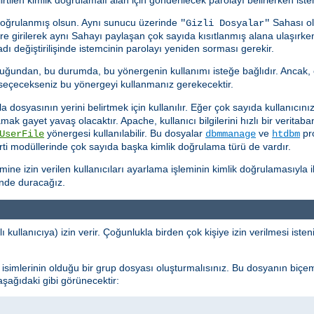
doğrulanmış olsun. Aynı sunucu üzerinde
Sahası ol
"Gizli Dosyalar"
kere girilerek aynı Sahayı paylaşan çok sayıda kısıtlanmış alana ulaşırk
ı değiştirilişinde istemcinin parolayı yeniden sorması gerekir.
uğundan, bu durumda, bu yönergenin kullanımı isteğe bağlıdır. Ancak, 
k seçecekseniz bu yönergeyi kullanmanız gerekecektir.
dosyasının yerini belirtmek için kullanılır. Eğer çok sayıda kullanıcınız 
ramak gayet yavaş olacaktır. Apache, kullanıcı bilgilerini hızlı bir verit
yönergesi kullanılabilir. Bu dosyalar
ve
pro
UserFile
dbmmanage
htdbm
ti modüllerinde çok sayıda başka kimlik doğrulama türü de vardır.
e izin verilen kullanıcıları ayarlama işleminin kimlik doğrulamasıyla ilg
inde duracağız.
ı kullanıcıya) izin verir. Çoğunlukla birden çok kişiye izin verilmesi ist
cı isimlerinin olduğu bir grup dosyası oluşturmalısınız. Bu dosyanın biçe
 aşağıdaki gibi görünecektir: