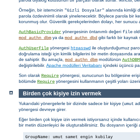
Örneğin, bir istemcinin
alanında kimliği 
"Gizli Dosyalar"
parola özdevinimli olarak yinelenecektir. Böylece parola bir 
korunmuş olur. Güvenlik gerekçelerinden dolayı, her sunucu ad
yönergesinin öntanımlı değeri
old
AuthBasicProvider
file
ya da
gibi farklı bir kayna
mod_authn_dbm
mod_authn_dbd
yönergesi
ile oluşturduğumuz parola 
AuthUserFile
htpasswd
doğrulama isteği için kimlik bilgilerini bir metin dosyasında a
de sahiptir. Bu amaçla,
modülünün
mod_authn_dbm
AuthDBM
değiştirilebilir.
Apache modülleri Veritabanı
içindeki üçüncü par
Son olarak
yönergesi, sunucunun bu bölgesine erişimin
Require
bölümde
yönergesini kullanmanın çeşitli yoları üzer
Require
Birden çok kişiye izin vermek
Yukarıdaki yönergelerle bir dizinde sadece bir kişiye (
adl
umut
yönergesi devreye girer.
Eğer birden çok kişiye izin vermek istiyorsanız içinde kullanı
bir metin düzenleyici ile oluşturabilirsiniz. Bu dosyanın içeriği
GroupName: umut samet engin kubilay