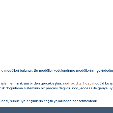
modülleri bulunur. Bu modüller yetkilendirme modüllerinin çekirdeğin
re
lemlerinin ikisini birden gerçekleştirir.
modülü bu işl
mod_authz_host
imlik doğrulama sisteminin bir parçası değildir.
ile geriye u
mod_access
lgesi, sunucuya erişimlerin çeşitli yollarından bahsetmektedir.