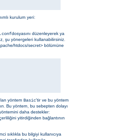
ımlı kurulum yeri:
dosyasını düzenleyerek ya
.conf
, şu yönergeleri kullanabilirsiniz.
l/apache/htdocs/secret> bölümüne
nılan yöntem
'tir ve bu yöntem
Basic
yın. Bu yöntem, bu sebepten dolayı
 yöntemini daha destekler:
liliğini yitirdiğinden bağlantının
emci sıklıkla bu bilgiyi kullanıcıya
ci tarafından kullanılır.