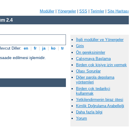
Modüller
|
Yönergeler
|
SSS
|
Terimler
|
Site Haritası
m 2.4
İlgili modüller ve Yönergeler
Giriş
evcut Diller:
en
|
fr
|
ja
|
ko
|
tr
Ön gereksinimler
üsaade edilmesi işlemidir.
Çalışmaya Başlama
Birden çok kişiye izin vermek
Olası Sorunlar
Diğer parola depolama
yöntemleri
Birden çok tedarikçi
kullanmak
Yetkilendirmenin biraz ötesi
Kimlik Doğrulama Arabelleği
Daha fazla bilgi
Yorum