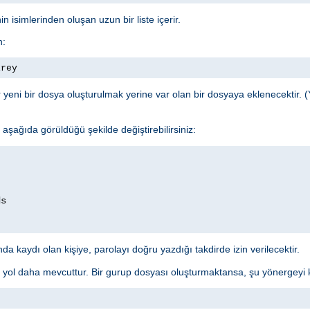
n isimlerinden oluşan uzun bir liste içerir.
n:
irey
yeni bir dosya oluşturulmak yerine var olan bir dosyaya eklenecektir. (
şağıda görüldüğü şekilde değiştirebilirsiniz:
a kaydı olan kişiye, parolayı doğru yazdığı takdirde izin verilecektir.
r yol daha mevcuttur. Bir gurup dosyası oluşturmaktansa, şu yönergeyi ku