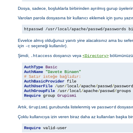
Dosya, sadece, boşluklarla birbirinden ayrılmış gurup üyelerini
Varolan parola dosyasına bir kullanıcı eklemek için şunu yazı
htpasswd /usr/local/apache/passwd/passwords b
Evvelce almış olduğunuz yanıtı yine alacaksınız ama bu sefer 
için
seçeneği kullanılır).
-c
Şimdi,
dosyanızı veya
bölümünüzü a
.htaccess
<Directory>
AuthType
Basic
AuthName
"Davete Binaen"
# Satır isteğe bağlıdır:
AuthBasicProvider
AuthUserFile
/
usr
/
local
/
apache
/
passwd
/
AuthGroupFile
/
usr
/
local
/
apache
/
passwd
/
Require
 group 
Grupismi
Artık,
gurubunda listelenmiş ve
dosyasınd
Grupismi
password
Çoklu kullanıcıya izin veren biraz daha az kullanılan başka bi
Require
 valid-user