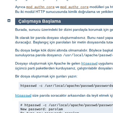
Ayrıca
ve
modülleri ya
mod_authn_core
mod_authz_core
h
Bu iki modül HTTP sunucusunda kimlik doğrulama ve yetkilendi
Çalışmaya Başlama
Burada, sunucu üzerindeki bir dizini parolayla korumak için ger
İlk olarak bir parola dosyası oluşturmalısınız. Bunu nasıl yapac
duracağız. Başlangıç için parolaları bir metin dosyasında tuta
Bu dosya belge kök dizini altında olmamalıdır. Böylece başkal
sunuluyorsa parola dosyanızı
d
/usr/local/apache/passwd
Dosyayı oluşturmak için Apache ile gelen
uygulamas
htpasswd
üçüncü parti paketlerden kurduysanız, çalıştırılabilir dosyalar
Bir dosya oluşturmak için şunları yazın:
htpasswd -c /usr/local/apache/passwd/password
size parola soracaktır arkasından da teyit etmek içi
htpasswd
# htpasswd -c /usr/local/apache/passwd/passwo
New password: parolam