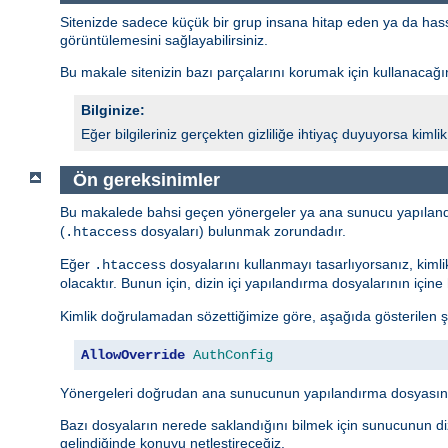
Sitenizde sadece küçük bir grup insana hitap eden ya da hassas 
görüntülemesini sağlayabilirsiniz.
Bu makale sitenizin bazı parçalarını korumak için kullanacağını
Bilginize:
Eğer bilgileriniz gerçekten gizliliğe ihtiyaç duyuyorsa kim
Ön gereksinimler
Bu makalede bahsi geçen yönergeler ya ana sunucu yapıland
(
dosyaları) bulunmak zorundadır.
.htaccess
Eğer
dosyalarını kullanmayı tasarlıyorsanız, kiml
.htaccess
olacaktır. Bunun için, dizin içi yapılandırma dosyalarının içi
Kimlik doğrulamadan sözettiğimize göre, aşağıda gösterilen ş
AllowOverride
AuthConfig
Yönergeleri doğrudan ana sunucunun yapılandırma dosyasına
Bazı dosyaların nerede saklandığını bilmek için sunucunun diz
gelindiğinde konuyu netleştireceğiz.