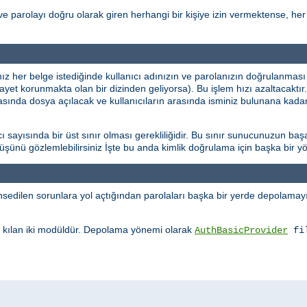
ve parolayı doğru olarak giren herhangi bir kişiye izin vermektense, her 
ınız her belge istediğinde kullanıcı adınızın ve parolanızın doğrulanması
şayet korunmakta olan bir dizinden geliyorsa). Bu işlem hızı azaltacaktı
rasında dosya açılacak ve kullanıcıların arasında isminiz bulunana kadar
sayısında bir üst sınır olması gerekliliğidir. Bu sınır sunucunuzun başa
üşüşünü gözlemlebilirsiniz İşte bu anda kimlik doğrulama için başka bir
edilen sorunlara yol açtığından parolaları başka bir yerde depolamayı 
kılan iki modüldür. Depolama yönemi olarak
AuthBasicProvider
fi