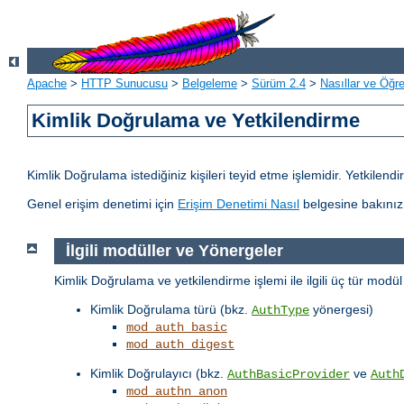
Apache
>
HTTP Sunucusu
>
Belgeleme
>
Sürüm 2.4
>
Nasıllar ve Öğret
Kimlik Doğrulama ve Yetkilendirme
Kimlik Doğrulama istediğiniz kişileri teyid etme işlemidir. Yetkilen
Genel erişim denetimi için
Erişim Denetimi Nasıl
belgesine bakınız
İlgili modüller ve Yönergeler
Kimlik Doğrulama ve yetkilendirme işlemi ile ilgili üç tür modü
Kimlik Doğrulama türü (bkz.
yönergesi)
AuthType
mod_auth_basic
mod_auth_digest
Kimlik Doğrulayıcı (bkz.
ve
AuthBasicProvider
Auth
mod_authn_anon