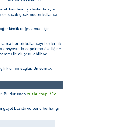
arak belirlenmiş alanlarda aynı
en oluşacak gecikmeden kullanıcı
eğer kimlik doğrulaması için
varsa her bir kullanıcıyı her kimlik
abanı dosyasında depolama özelliğine
gramı ile oluşturulabilir ve
ili kısmını sağlar. Bir sonraki
enir. Bu durumda
AuthGroupFile
mi gayet basittir ve bunu herhangi