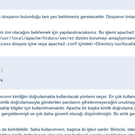
in dosyanın bulunduğu tam yeri belirtmeniz gerekecektir. Dosyanın öntan
m izni olacağını belirlemek için yapılandıracaksınız. Bu işlemi
apache2
dizinini korumayı amaçlıyorsanız
/usr/local/apache/htdocs/secret
dosyası içine veya
içindeki <Directory /usr/loca
ccess
apache2.conf
r)
ıcının kimliğini doğrulamakta kullanılacak yöntemi seçer. En çok kulla
 kimlik doğrulamasıyla gönderilen parolanın şifrelenmeyeceğini unutma
ahip bilgiler için kullanılmamalıdır. Apache bir başka kimlik doğrulama
 gerçeklenmişti ve çok daha güvenli olacağı düşünülmüştü. Bu artık geçer
a
da belirtilebilir. Saha kullanımının, başlıca iki işlevi vardır. Birincisi, ist
rtilen kimlik doğrulamalı alan için gönderilecek parolayı belirlerken istem