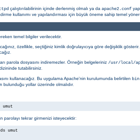
çalıştırılabilirinin içinde derlenmiş olmalı ya da
yapı
ttpd
apache2.conf
rme kullanımı ve yapılandırması için büyük öneme sahip temel yönergele
eken temel bilgiler verilecektir.
ağınız, özellikle, seçtiğiniz kimlik doğrulayıcıya göre değişiklik gösteri
cağız.
arı parola dosyasını indiremezler. Örneğin belgeleriniz
/usr/local/a
izininde tutabilirsiniz.
ını kullanacağız. Bu uygulama Apache'nin kurulumunda belirtilen
bin
ın bulunduğu yollar üzerinde olmalıdır.
s umut
n parolayı tekrar girmenizi isteyecektir:
rds umut