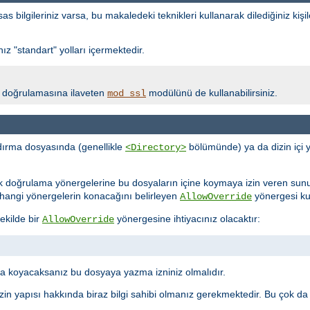
bilgileriniz varsa, bu makaledeki teknikleri kullanarak dilediğiniz kişil
z "standart" yolları içermektedir.
lik doğrulamasına ilaveten
modülünü de kullanabilirsiniz.
mod_ssl
ırma dosyasında (genellikle
bölümünde) ya da dizin içi 
<Directory>
ik doğrulama yönergelerine bu dosyaların içine koymaya izin veren sun
ne hangi yönergelerin konacağını belirleyen
yönergesi kull
AllowOverride
ekilde bir
yönergesine ihtiyacınız olacaktır:
AllowOverride
 koyacaksanız bu dosyaya yazma izniniz olmalıdır.
in yapısı hakkında biraz bilgi sahibi olmanız gerekmektedir. Bu çok da