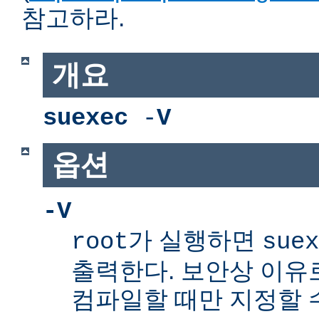
참고하라.
개요
suexec
-
V
옵션
-V
가 실행하면
root
suex
출력한다. 보안상 이유
컴파일할 때만 지정할 수