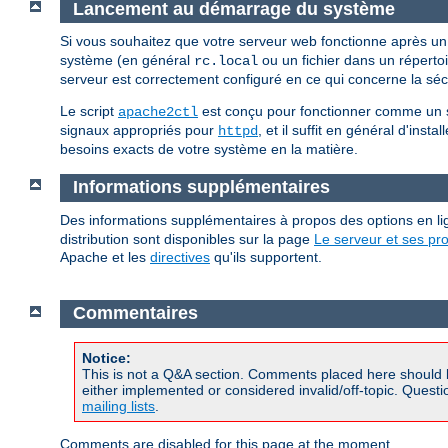
Lancement au démarrage du système
Si vous souhaitez que votre serveur web fonctionne après u
système (en général
ou un fichier dans un réperto
rc.local
serveur est correctement configuré en ce qui concerne la sécur
Le script
est conçu pour fonctionner comme un scr
apache2ctl
signaux appropriés pour
, et il suffit en général d'insta
httpd
besoins exacts de votre système en la matière.
Informations supplémentaires
Des informations supplémentaires à propos des options en
distribution sont disponibles sur la page
Le serveur et ses p
Apache et les
directives
qu'ils supportent.
Commentaires
Notice:
This is not a Q&A section. Comments placed here should 
either implemented or considered invalid/off-topic. Ques
mailing lists
.
Comments are disabled for this page at the moment.