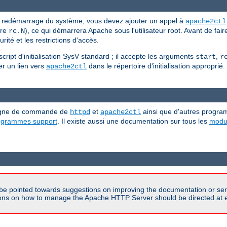
n redémarrage du système, vous devez ajouter un appel à
apache2ctl
ire
), ce qui démarrera Apache sous l'utilisateur root. Avant de fai
rc.N
ité et les restrictions d'accès.
ipt d'initialisation SysV standard ; il accepte les arguments
,
start
r
ller un lien vers
dans le répertoire d'initialisation approprié.
apache2ctl
 ligne de commande de
et
ainsi que d'autres progra
httpd
apache2ctl
rogrammes support
. Il existe aussi une documentation sur tous les
modu
be pointed towards suggestions on improving the documentation or ser
tions on how to manage the Apache HTTP Server should be directed at e