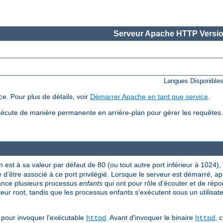
Serveur Apache HTTP Versio
Langues Disponible
e. Pour plus de détails, voir
Démarrer Apache en tant que service
.
écute de manière permanente en arrière-plan pour gérer les requête
n est à sa valeur par défaut de 80 (ou tout autre port inférieur à 1024),
 d'être associé à ce port privilégié. Lorsque le serveur est démarré, a
 lance plusieurs processus
enfants
qui ont pour rôle d'écouter et de répo
ateur root, tandis que les processus enfants s'exécutent sous un utilisate
pour invoquer l'exécutable
. Avant d'invoquer le binaire
, 
httpd
httpd