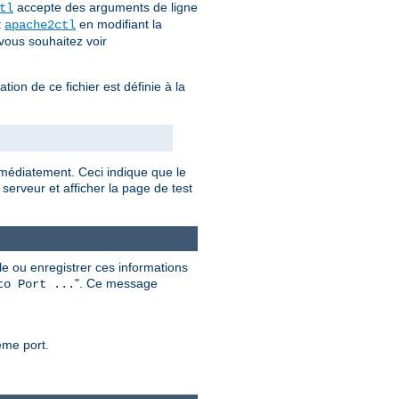
accepte des arguments de ligne
tl
t
en modifiant la
apache2ctl
ous souhaitez voir
sation de ce fichier est définie à la
mmédiatement. Ceci indique que le
serveur et afficher la page de test
e ou enregistrer ces informations
". Ce message
to Port ...
ême port.