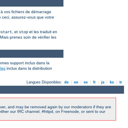
à vos fichiers de démarrage
re ceci, assurez-vous que votre
, et
et les traduit en
estart
stop
 Mais prenez soin de vérifier les
mmes support inclus dans la
les
inclus dans la distribution
Langues Disponibles:
de
|
en
|
es
|
fr
|
ja
|
ko
|
tr
ver, and may be removed again by our moderators if they are
ither our IRC channel, #httpd, on Freenode, or sent to our