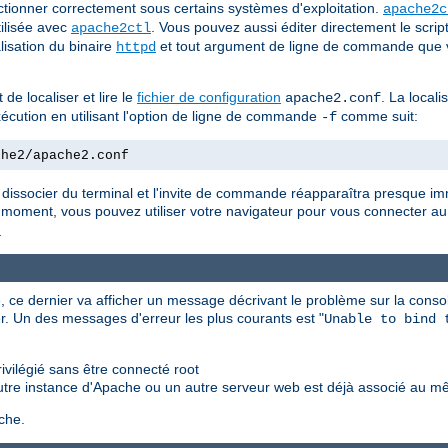
tionner correctement sous certains systèmes d'exploitation.
apache2c
tilisée avec
. Vous pouvez aussi éditer directement le scrip
apache2ctl
lisation du binaire
et tout argument de ligne de commande que v
httpd
de localiser et lire le
fichier de configuration
. La locali
apache2.conf
'exécution en utilisant l'option de ligne de commande
comme suit:
-f
che2/apache2.conf
 dissocier du terminal et l'invite de commande réapparaîtra presque i
 moment, vous pouvez utiliser votre navigateur pour vous connecter au 
t
 ce dernier va afficher un message décrivant le problème sur la consol
r. Un des messages d'erreur les plus courants est "
Unable to bind 
vilégié sans être connecté root
utre instance d'Apache ou un autre serveur web est déjà associé au m
che.