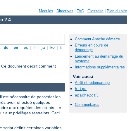
Modules
|
Directives
|
FAQ
|
Glossaire
|
Plan du site
n 2.4
Comment Apache démarre
Erreurs en cours de
s:
de
|
en
|
es
|
fr
|
ja
|
ko
|
tr
démarrage
Lancement au démarrage du
système
s. Ce document décrit comment
Informations supplémentaires
Voir aussi
Arrêt et redémarrage
httpd
apache2ctl
 il est nécessaire de posséder les
près avoir effectué quelques
Commentaires
ndre aux requêtes des clients. Le
ur aux privilèges restreints. Ceci
ce script définit certaines variables