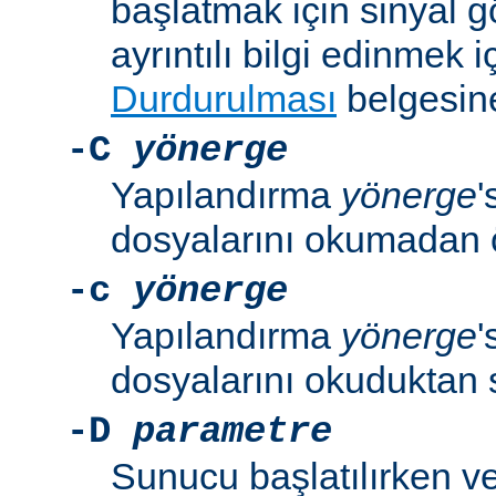
başlatmak için sinyal 
ayrıntılı bilgi edinmek i
Durdurulması
belgesine
-C
yönerge
Yapılandırma
yönerge
'
dosyalarını okumadan 
-c
yönerge
Yapılandırma
yönerge
'
dosyalarını okuduktan 
-D
parametre
Sunucu başlatılırken v