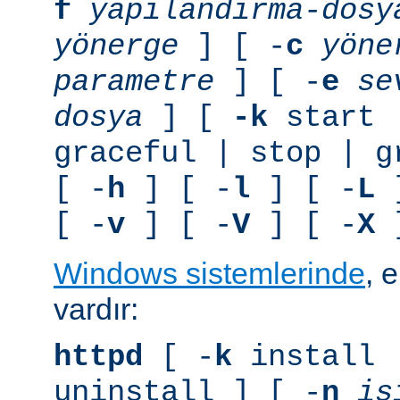
f
yapılandırma-dosy
yönerge
] [ -
c
yöne
parametre
] [ -
e
se
dosya
] [
-k
start 
graceful | stop | g
[ -
h
] [ -
l
] [ -
L
]
[ -
v
] [ -
V
] [ -
X
]
Windows sistemlerinde
, 
vardır:
httpd
[ -
k
install 
uninstall ] [ -
n
is