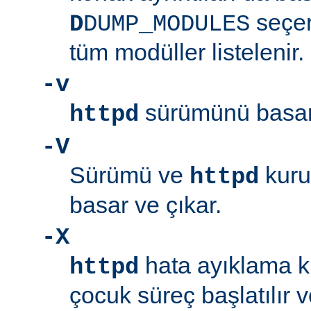
seçen
D
DUMP_MODULES
tüm modüller listelenir.
-v
sürümünü basar 
httpd
-V
Sürümü ve
kuru
httpd
basar ve çıkar.
-X
hata ayıklama ki
httpd
çocuk süreç başlatılır