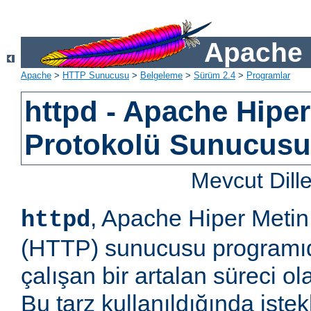
Apache 
Apache
>
HTTP Sunucusu
>
Belgeleme
>
Sürüm 2.4
>
Programlar
httpd - Apache Hiper
Protokolü Sunucus
Mevcut Dill
, Apache Hiper Metin
httpd
(HTTP) sunucusu programıd
çalışan bir artalan süreci ol
Bu tarz kullanıldığında iste