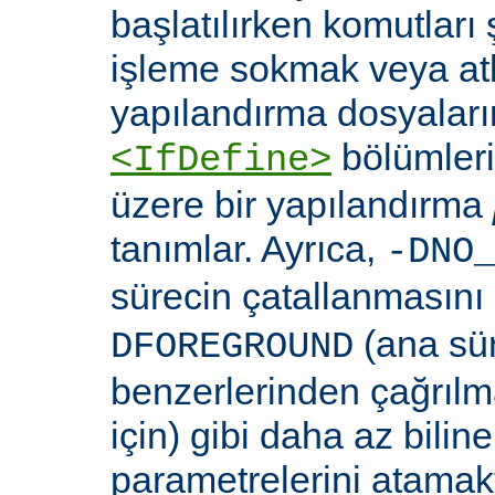
başlatılırken komutları 
işleme sokmak veya at
yapılandırma dosyaları
bölümleri
<IfDefine>
üzere bir yapılandırma
tanımlar. Ayrıca,
-DNO
sürecin çatallanmasını
(ana sü
DFOREGROUND
benzerlerinden çağrıl
için) gibi daha az bili
parametrelerini atamakta