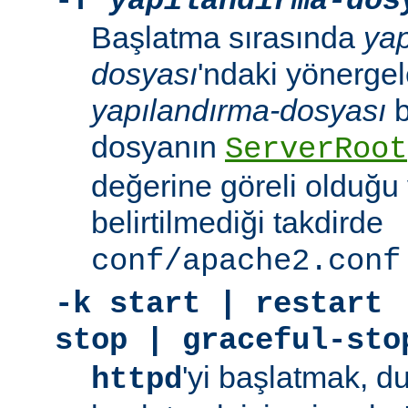
-f
yapılandırma-dos
Başlatma sırasında
yap
dosyası
'ndaki yönergele
yapılandırma-dosyası
b
dosyanın
ServerRoot
değerine göreli olduğu 
belirtilmediği takdirde
conf/apache2.conf
-k
start | restart 
stop | graceful-sto
'yi başlatmak, 
httpd