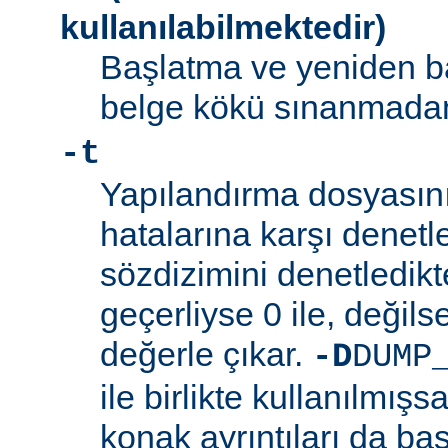
kullanılabilmektedir)
Başlatma ve yeniden b
belge kökü sınanmadan 
-t
Yapılandırma dosyasını
hatalarına karşı denetl
sözdizimini denetledik
geçerliyse 0 ile, değilse
değerle çıkar.
-D
DUMP
ile birlikte kullanılmış
konak ayrıntıları da bas