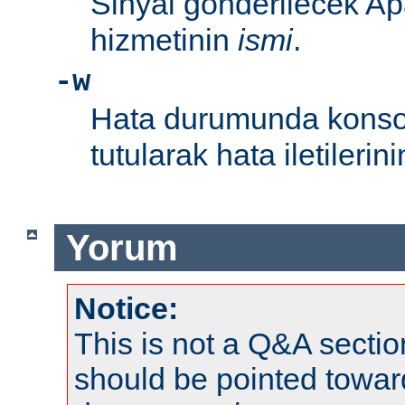
Sinyal gönderilecek Ap
hizmetinin
ismi
.
-w
Hata durumunda konsol
tutularak hata iletileri
Yorum
Notice:
This is not a Q&A sect
should be pointed towar