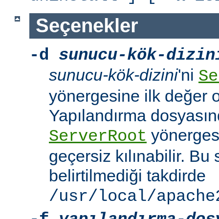
Seçenekler
-d
sunucu-kök-dizin
sunucu-kök-dizini
'ni
Se
yönergesine ilk değer o
Yapılandırma dosyasınd
yönerges
ServerRoot
geçersiz kılınabilir. B
belirtilmediği takdirde
/usr/local/apache