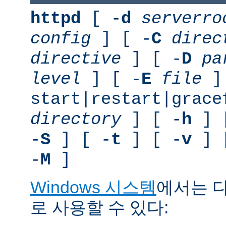
httpd
[ -
d
serverro
config
] [ -
C
direc
directive
] [ -
D
pa
level
] [ -
E
file
]
start|restart|grace
directory
] [ -
h
] 
-
S
] [ -
t
] [ -
v
] 
-
M
]
Windows 시스템
에서는 
로 사용할 수 있다: